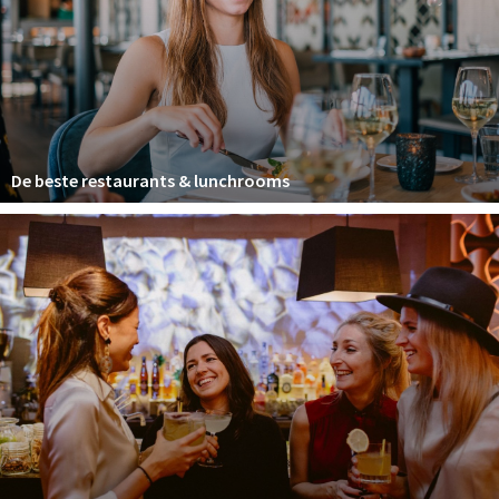
Winkelgebieden
Parkeren
Bezienswaardigheden
Musea, theaters & podia
De beste restaurants & lunchrooms
Uitjes & activiteiten
Toeristische routes
Natuurgebieden
Baroniepoorten
Sport
Privacy
Inloggen