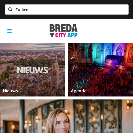
Zoeken
Breda
Home
City
App
Agenda
Deals
Party pics
Nieuws, interviews & blogs
Eten
Nieuws
Agenda
Drinken
Slapen
Recreatief
Winkels