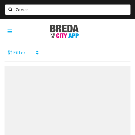
Zoeken
Breda
Home
City
App
Agenda
Filter
Deals
Party pics
Nieuws, interviews & blogs
Eten
Drinken
Slapen
Recreatief
Winkels