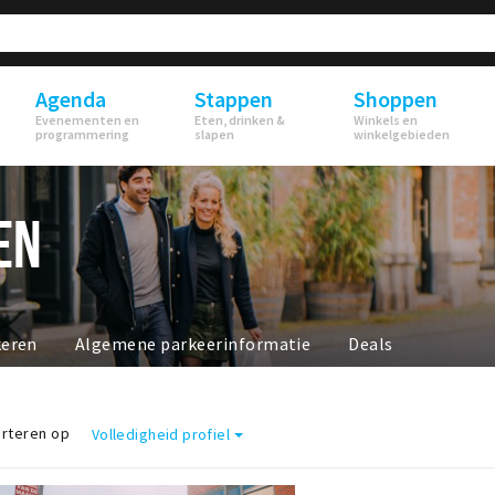
Agenda
Stappen
Shoppen
Evenementen en
Eten, drinken &
Winkels en
programmering
slapen
winkelgebieden
EN
keren
Algemene parkeerinformatie
Deals
rteren op
Volledigheid profiel