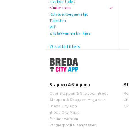
Invalide toilet
Kinderhoek
Rolstoeltoegankelijk
Toiletten
Wifi
Zitplekken en bankjes
Wis alle filters
Stappen
&
Shoppen
Breda
Stappen & Shoppen
St
Over Stappen & Shoppen Breda
Re
Stappen & Shoppen Magazine
Ui
Breda City App
Ov
Breda City Mapp
Partner worden
Partnerprofiel aanpassen