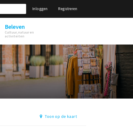
Inloggen
Registreren
Beleven
Cultuur, natuur en
activiteiten
Toon op de kaart