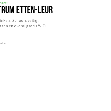
open
TRUM ETTEN-LEUR
nkels. Schoon, veilig,
etten en overal gratis WiFi.
n-Leur