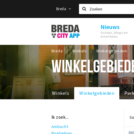
Breda
Zoeken
Nieuws
Stappen
Scoops, blogs en
&
interviews
Shoppen
Breda
Breda
Winkels
Winkelgebieden
WINKELGEBIED
Winkels
Winkelgebieden
Par
Ik zoek...
So
Ambacht
Boetiekjes