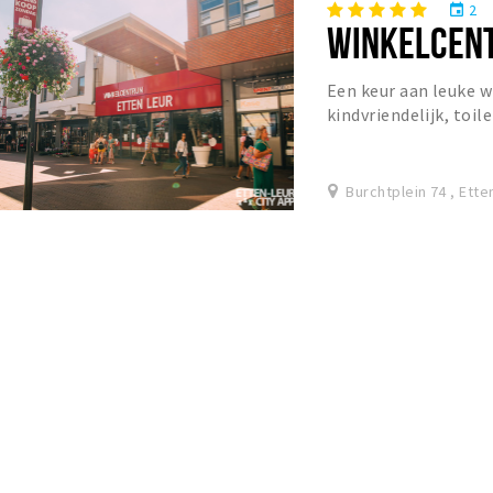
2
event
WINKELCEN
Een keur aan leuke wi
kindvriendelijk, toil
Burchtplein 74 , Ette