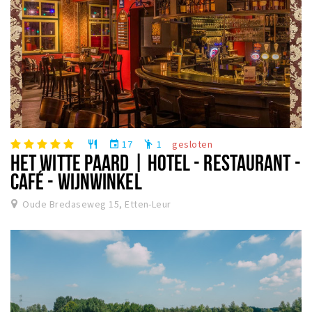
17
1
gesloten
restaurant
event
emoji_people
HET WITTE PAARD | HOTEL - RESTAURANT -
CAFÉ - WIJNWINKEL
Oude Bredaseweg 15, Etten-Leur