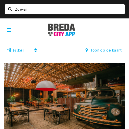
Zoeken
Breda
Home
City
App
Agenda
Filter
Toon op de kaart
Deals
Party pics
Nieuws, interviews & blogs
Eten
Drinken
Slapen
Recreatief
Winkels