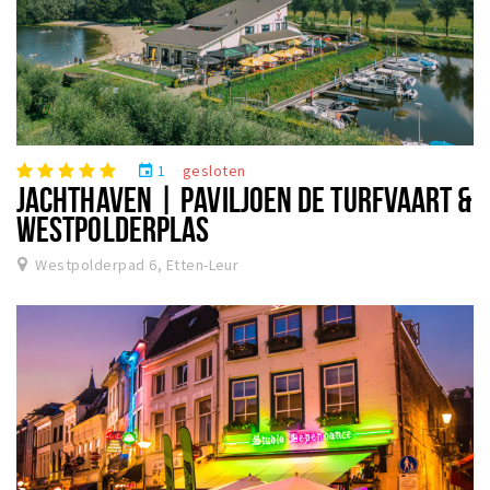
1
gesloten
event
JACHTHAVEN | PAVILJOEN DE TURFVAART &
WESTPOLDERPLAS
Westpolderpad 6, Etten-Leur