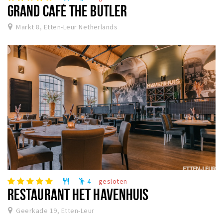
GRAND CAFÉ THE BUTLER
Markt 8, Etten-Leur Netherlands
4
gesloten
restaurant
emoji_people
RESTAURANT HET HAVENHUIS
Geerkade 19, Etten-Leur