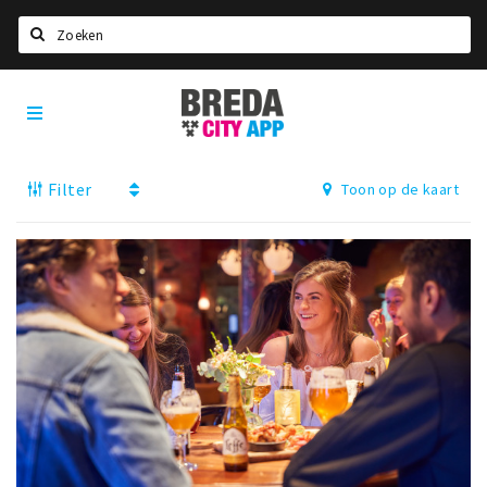
Zoeken
Breda
Home
City
App
Agenda
Filter
Toon op de kaart
Deals
Party pics
Nieuws, interviews & blogs
Eten
Drinken
Slapen
Recreatief
Winkels