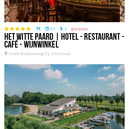
17
1
gesloten
restaurant
event
emoji_people
HET WITTE PAARD | HOTEL - RESTAURANT -
CAFÉ - WIJNWINKEL
Oude Bredaseweg 15, Etten-Leur