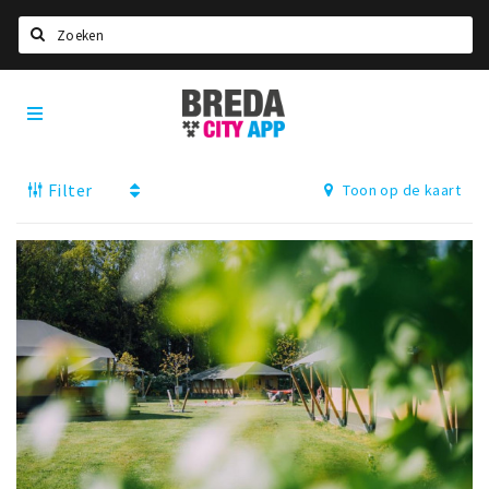
Zoeken
Breda
Home
City
App
Agenda
Filter
Toon op de kaart
Deals
Party pics
Nieuws, interviews & blogs
Eten
Drinken
Slapen
Recreatief
Winkels