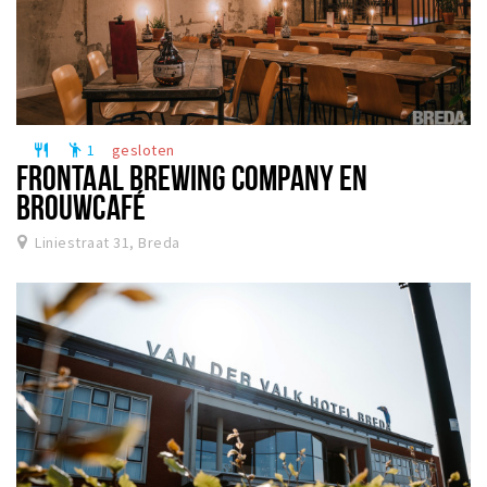
1
gesloten
restaurant
emoji_people
FRONTAAL BREWING COMPANY EN
BROUWCAFÉ
Liniestraat 31, Breda