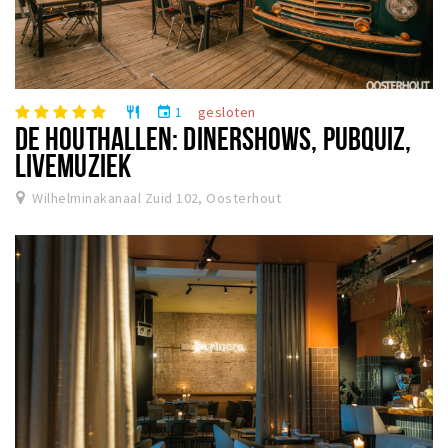
1
gesloten
restaurant
event
DE HOUTHALLEN: DINERSHOWS, PUBQUIZ,
LIVEMUZIEK
Wilhelminakanaal Zuid 102, Oosterhout