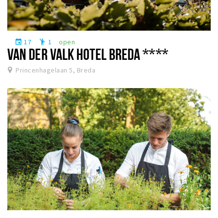
17
1
open
event
emoji_people
VAN DER VALK HOTEL BREDA ****
Princenhagelaan 5, Breda