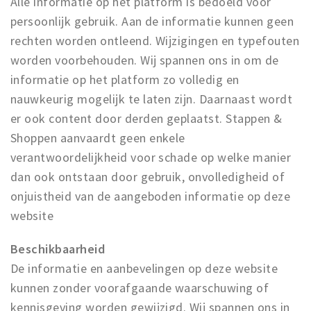
Alle informatie op het platform is bedoeld voor
Winkelgebieden
persoonlijk gebruik. Aan de informatie kunnen geen
rechten worden ontleend. Wijzigingen en typefouten
Parkeren
worden voorbehouden. Wij spannen ons in om de
Bezienswaardigheden
informatie op het platform zo volledig en
nauwkeurig mogelijk te laten zijn. Daarnaast wordt
Musea, theaters & podia
er ook content door derden geplaatst. Stappen &
Uitjes & activiteiten
Shoppen aanvaardt geen enkele
Toeristische routes
verantwoordelijkheid voor schade op welke manier
Natuurgebieden
dan ook ontstaan door gebruik, onvolledigheid of
Baroniepoorten
onjuistheid van de aangeboden informatie op deze
Sport
website
Privacy
Beschikbaarheid
De informatie en aanbevelingen op deze website
Inloggen
kunnen zonder voorafgaande waarschuwing of
kennisgeving worden gewijzigd. Wij spannen ons in