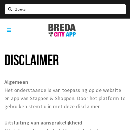
Zoeken
Breda
Home
City
App
Agenda
Deals
DISCLAIMER
Party pics
Nieuws, interviews & blogs
Algemeen
Eten
Het onderstaande is van toepassing op de website
Drinken
en app van Stappen & Shoppen. Door het platform te
Slapen
gebruiken stemt u in met deze disclaimer.
Recreatief
Uitsluiting van aansprakelijkheid
Winkels