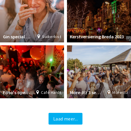
Gin special Stappen Magazine 2024
Kerstversiering Breda 2023
Suikerkist
Foto's opening Café Hardt
More-Itz 3 september 2023
Café Hardt
More-Itz
Laad meer...