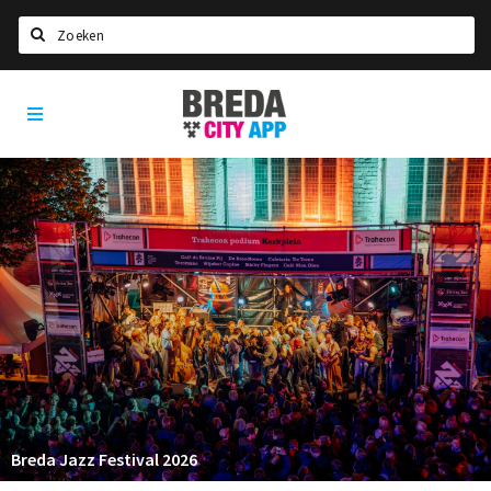
Zoeken
Breda
Home
City
App
Agenda
Deals
Party pics
Nieuws, interviews & blogs
Eten
Drinken
Slapen
Recreatief
Breda Jazz Festival 2026
Winkels