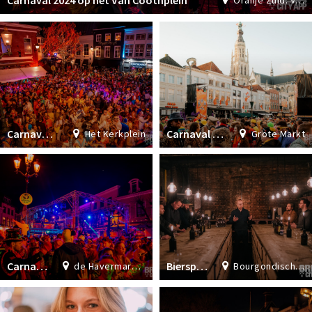
Carnaval 2024 op het Van Coothplein
Oranje Zuid: Van Coothplein & Nw. Ginnekenstraat
Carnaval 2024 op het Kerkplein
Carnaval 2024 op de Grote Markt
Het Kerkplein
Grote Markt
Carnaval 2024 op de Havermarkt
Bierspecial Stappen Magazine 2024
de Havermarkt Breda
Bourgondische Bierkelder