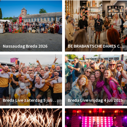
Winkelgebieden
Parkeren
Bezienswaardigheden
Musea, theaters & podia
Nassaudag Breda 2026
DE BRABANTSCHE DAMES CLUB
Uitjes & activiteiten
Toeristische routes
Natuurgebieden
Baroniepoorten
Sport
Breda Live zaterdag 5 juli 2025
Breda Live vrijdag 4 juli 2025
Privacy
Inloggen