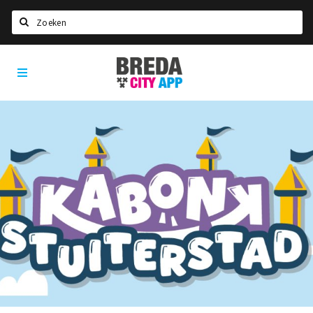
Zoeken
Breda
Home
City
App
Agenda
Deals
Party pics
Nieuws, interviews & blogs
Eten
Drinken
Slapen
Recreatief
Winkels