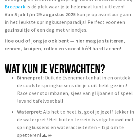
Breepark
is dé plek waar je je helemaal kunt uitleven!
Van 5 juli t/m 29 augustus 2025
kun je op avontuur gaan
in het leukste springkussenparadijs! Perfect voor een
gezinsuitje of een dag met vriendjes.
Hoe oud of jong je ook bent — hier mag je stuiteren,
rennen, kruipen, rollen en vooral héél hard lachen!
WAT KUN JE VERWACHTEN?
Binnenpret
: Duik de Evenementenhal in en ontdek
de coolste springkussens die je ooit hebt gezien!
Race over stormbanen, sjees van glijbanen of speel
levend tafelvoetbal!
Waterpret
: Als het te heet is, gooi je jezelf lekker in
de waterpret! Het buiten terrein is volgebouwd met
springkussens en wateractiviteiten – tijd om te
spetteren! 🌊☀️