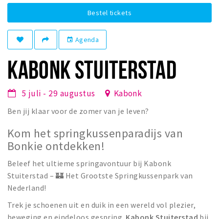
Winkelgebieden
Bestel tickets
Parkeren
Agenda
event
Bezienswaardigheden
KABONK STUITERSTAD
Musea, theaters & podia
Uitjes & activiteiten
5 juli - 29 augustus
Kabonk
Toeristische routes
Ben jij klaar voor de zomer van je leven?
Natuurgebieden
Kom het springkussenparadijs van
Baroniepoorten
Bonkie ontdekken!
Sport
Beleef het ultieme springavontuur bij Kabonk
Privacy
Stuiterstad – 🏰 Het Grootste Springkussenpark van
Nederland!
Inloggen
Trek je schoenen uit en duik in een wereld vol plezier,
beweging en eindeloos gespring.
Kabonk Stuiterstad
bij