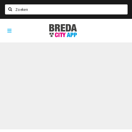
Zoeken
Breda
Home
City
App
Agenda
Deals
Party pics
Nieuws, interviews & blogs
Eten
Drinken
Slapen
Recreatief
Winkels