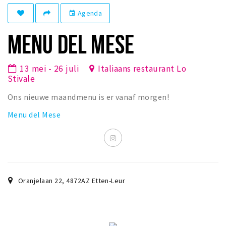
Winkelgebieden
Agenda
event
Parkeren
MENU DEL MESE
Bezienswaardigheden
13 mei - 26 juli
Italiaans restaurant Lo
Musea, theaters & podia
Stivale
Uitjes & activiteiten
Ons nieuwe maandmenu is er vanaf morgen!
Toeristische routes
Menu del Mese
Natuurgebieden
Baroniepoorten
Sport
Privacy
Oranjelaan 22
,
4872AZ
Etten-Leur
Inloggen