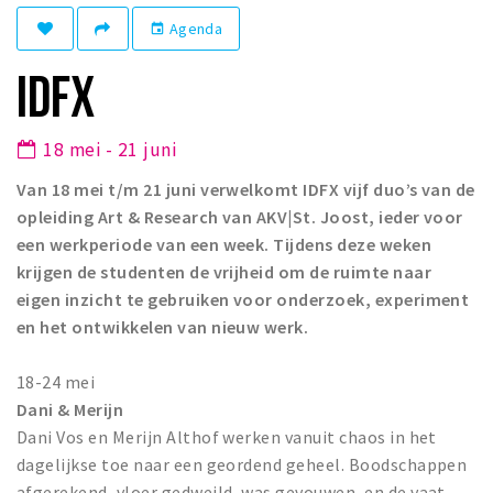
Winkelgebieden
Agenda
event
Parkeren
IDFX
Bezienswaardigheden
18 mei - 21 juni
Musea, theaters & podia
Van 18 mei t/m 21 juni verwelkomt IDFX vijf duo’s van de
Uitjes & activiteiten
opleiding Art & Research van AKV|St. Joost, ieder voor
Toeristische routes
een werkperiode van een week. Tijdens deze weken
Natuurgebieden
krijgen de studenten de vrijheid om de ruimte naar
Baroniepoorten
eigen inzicht te gebruiken voor onderzoek, experiment
en het ontwikkelen van nieuw werk.
Sport
18-24 mei
Privacy
Dani & Merijn
Dani Vos en Merijn Althof werken vanuit chaos in het
Inloggen
dagelijkse toe naar een geordend geheel. Boodschappen
afgerekend, vloer gedweild, was gevouwen, en de vaat