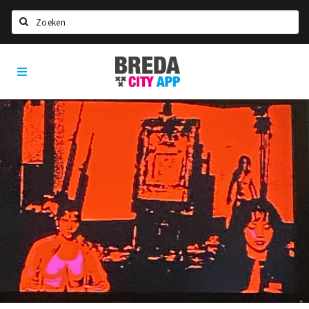
Zoeken
Breda
Home
City
App
Agenda
Deals
Party pics
Nieuws, interviews & blogs
Eten
Drinken
Slapen
Recreatief
Winkels