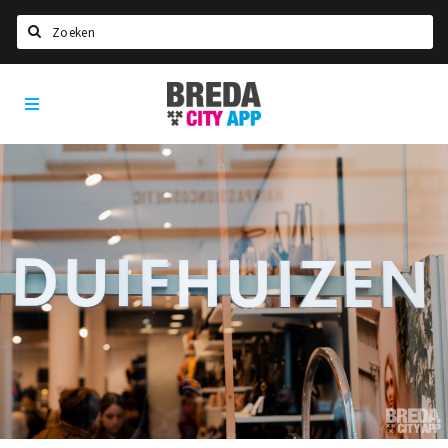
Zoeken
Breda
Home
City
App
Agenda
Deals
Party pics
Nieuws, interviews & blogs
Eten
Drinken
Slapen
Recreatief
Winkels