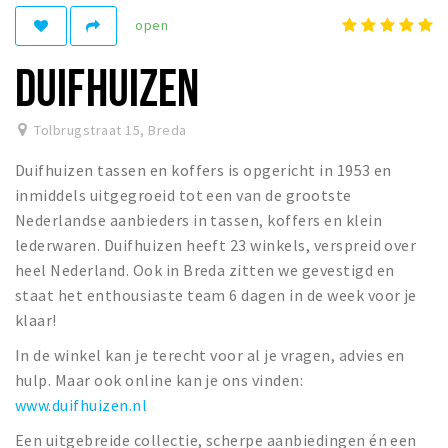
open
Winkelgebieden
Parkeren
DUIFHUIZEN
Bezienswaardigheden
Tolbrugstraat 15
,
Breda
Musea, theaters & podia
Duifhuizen tassen en koffers is opgericht in 1953 en
Uitjes & activiteiten
inmiddels uitgegroeid tot een van de grootste
Toeristische routes
Nederlandse aanbieders in tassen, koffers en klein
Natuurgebieden
lederwaren. Duifhuizen heeft 23 winkels, verspreid over
heel Nederland. Ook in Breda zitten we gevestigd en
Baroniepoorten
staat het enthousiaste team 6 dagen in de week voor je
Sport
klaar!
Privacy
In de winkel kan je terecht voor al je vragen, advies en
hulp. Maar ook online kan je ons vinden:
www.duifhuizen.nl
Inloggen
Een uitgebreide collectie, scherpe aanbiedingen én een