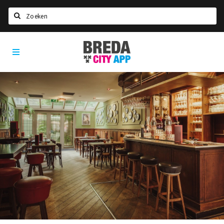
Zoeken
Breda
Home
City
App
Agenda
Deals
Party pics
Nieuws, interviews & blogs
Eten
Drinken
Slapen
Recreatief
Winkels