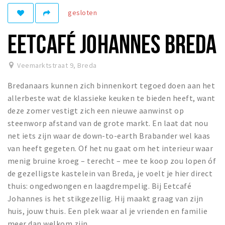
gesloten
Winkelgebieden
Parkeren
EETCAFÉ JOHANNES BREDA
Bezienswaardigheden
Veemarktstraat 9
,
Breda
Musea, theaters & podia
Bredanaars kunnen zich binnenkort tegoed doen aan het
Uitjes & activiteiten
allerbeste wat de klassieke keuken te bieden heeft, want
Toeristische routes
deze zomer vestigt zich een nieuwe aanwinst op
Natuurgebieden
steenworp afstand van de grote markt. En laat dat nou
net iets zijn waar de down-to-earth Brabander wel kaas
Baroniepoorten
van heeft gegeten. Of het nu gaat om het interieur waar
Sport
menig bruine kroeg – terecht – mee te koop zou lopen óf
de gezelligste kastelein van Breda, je voelt je hier direct
Privacy
thuis: ongedwongen en laagdrempelig. Bij Eetcafé
Johannes is het stikgezellig. Hij maakt graag van zijn
Inloggen
huis, jouw thuis. Een plek waar al je vrienden en familie
meer dan welkom zijn.