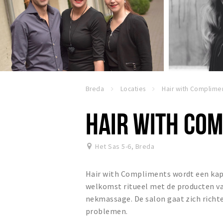
Breda
Locaties
HAIR WITH CO
Het Sas 5-6
,
Breda
Hair with Compliments wordt een kaps
welkomst ritueel met de producten van
nekmassage. De salon gaat zich richt
problemen.