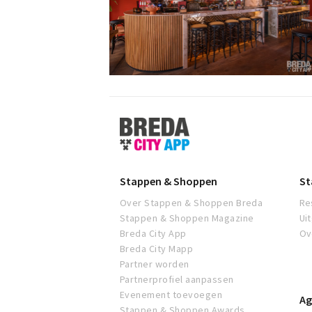
Stappen
&
Shoppen
Breda
Stappen & Shoppen
St
Over Stappen & Shoppen Breda
Re
Stappen & Shoppen Magazine
Ui
Breda City App
Ov
Breda City Mapp
Partner worden
Partnerprofiel aanpassen
Evenement toevoegen
Ag
Stappen & Shoppen Awards