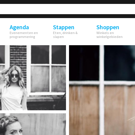
Agenda
Stappen
Shoppen
Evenementen en
Eten, drinken &
Winkels en
programmering
slapen
winkelgebieden