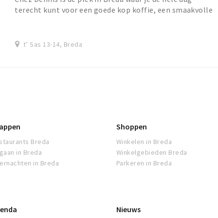
terecht kunt voor een goede kop koffie, een smaakvolle
lunch of een gezellige borrel. De dag begin...
t’ Sas 13-14, Breda
appen
Shoppen
staurants Breda
Winkelen in Breda
tgaan in Breda
Winkelgebieden Breda
ernachten in Breda
Parkeren in Breda
enda
Nieuws