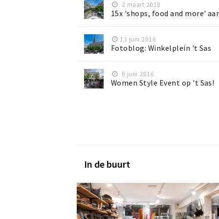
2 maart 2018
15x 'shops, food and more' aa
13 juni 2016
Fotoblog: Winkelplein 't Sas
6 juni 2016
Women Style Event op 't Sas!
In de buurt