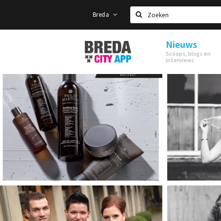
Breda
Zoeken
Nieuws
Stappen
Scoops, blogs en
&
interviews
Shoppen
Breda