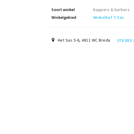
Soort winkel
Kappers & barbers
Winkelgebied
Winkelhof 't Sas
Het Sas 5-6
,
4811 WC
Breda
076 889 