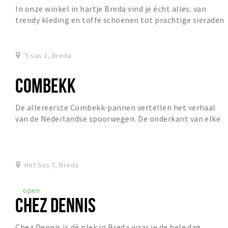
In onze winkel in hartje Breda vind je écht alles: van
trendy kleding en toffe schoenen tot prachtige sieraden
en gezellige woonaccessoires. Ons entho...
't sas 2, Breda
COMBEKK
De allereerste Combekk-pannen vertellen het verhaal
van de Nederlandse spoorwegen. De onderkant van elke
Combekk Rails Edition-pan draagt een stempel...
Het Sas 7, Breda
open
CHEZ DENNIS
Chez Dennis is dé plek in Breda waar je de hele dag