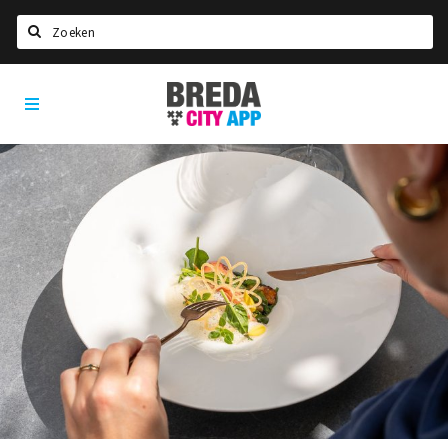
Zoeken
Breda
Home
City
App
Agenda
Deals
Party pics
Nieuws, interviews & blogs
Eten
Drinken
Slapen
Recreatief
Winkels