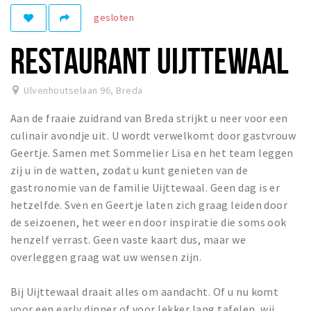
gesloten
Winkelgebieden
Parkeren
RESTAURANT UIJTTEWAAL
Bezienswaardigheden
Ulvenhoutselaan 96
,
Breda
Musea, theaters & podia
Aan de fraaie zuidrand van Breda strijkt u neer voor een
Uitjes & activiteiten
culinair avondje uit. U wordt verwelkomt door gastvrouw
Toeristische routes
Geertje. Samen met Sommelier Lisa en het team leggen
Natuurgebieden
zij u in de watten, zodat u kunt genieten van de
gastronomie van de familie Uijttewaal. Geen dag is er
Baroniepoorten
hetzelfde. Sven en Geertje laten zich graag leiden door
Sport
de seizoenen, het weer en door inspiratie die soms ook
henzelf verrast. Geen vaste kaart dus, maar we
Privacy
overleggen graag wat uw wensen zijn.
Inloggen
Bij Uijttewaal draait alles om aandacht. Of u nu komt
voor een early dinner of voor lekker lang tafelen, wij