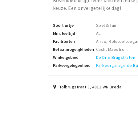
Bovendien krijgt ieder kind een leuke 
keuze. Een onvergetelijke dag!
Soort uitje
Spel & fun
Min. leeftijd
AL
Faciliteiten
Airco, Rolstoeltoegan
Betaalmogelijkheden
Cash, Maestro
Winkelgebied
De Drie Brugstraten
Parkeergelegenheid
Parkeergarage de B
Tolbrugstraat 3
,
4811 WN
Breda