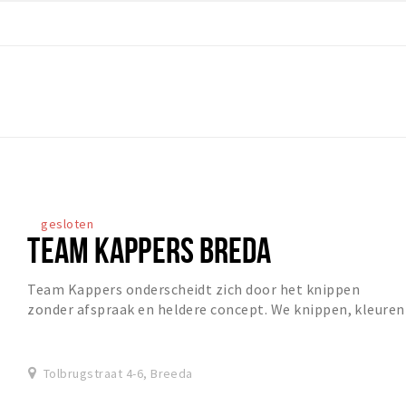
gesloten
TEAM KAPPERS BREDA
Team Kappers onderscheidt zich door het knippen
zonder afspraak en heldere concept. We knippen, kleuren
en stylen voor aantrekkelijke prijzen, zodat j...
Tolbrugstraat 4-6, Breeda