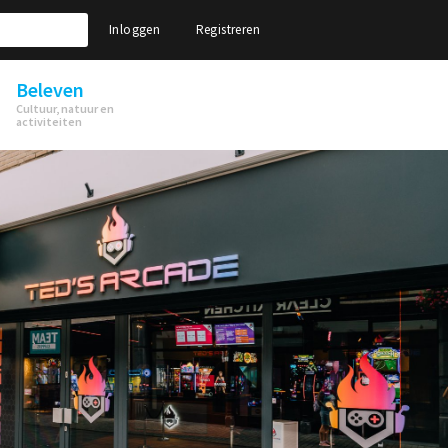
Inloggen
Registreren
Beleven
Cultuur, natuur en
activiteiten