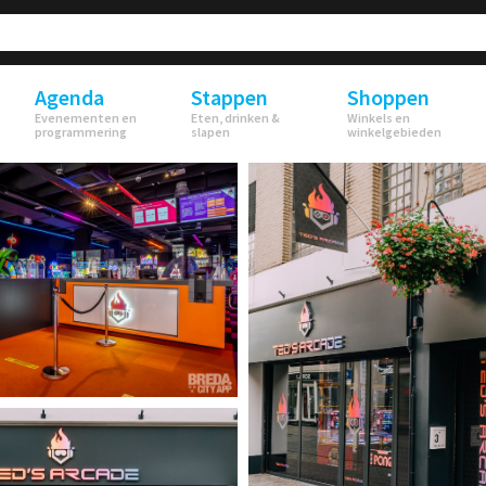
Agenda
Stappen
Shoppen
Evenementen en
Eten, drinken &
Winkels en
programmering
slapen
winkelgebieden