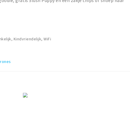
goodie, gratis Slush Puppy én een zakje chips of snoep naar
kelijk, Kindvriendelijk, WiFi
arones