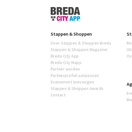
Stappen
&
Shoppen
Breda
Stappen & Shoppen
St
Over Stappen & Shoppen Breda
Re
Stappen & Shoppen Magazine
Ui
Breda City App
Ov
Breda City Mapp
Partner worden
Partnerprofiel aanpassen
Evenement toevoegen
Ag
Stappen & Shoppen Awards
Ev
Contact
Bi