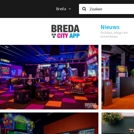
Breda
Zoeken
Nieuws
Stappen
Scoops, blogs en
&
interviews
Shoppen
Breda