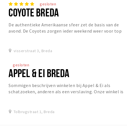
gesloten
COYOTE BREDA
De authentieke Amerikaanse sfeer zet de basis van de
avond. De Coyotes zorgen ieder weekend weer voor top
entertainment dat sfeerbepalend is voor een...
visserstraat 3, Breda
gesloten
APPEL & EI BREDA
Sommigen beschrijven winkelen bij Appel & Ei als
schatzoeken, anderen als een verslaving. Onze winkel is
straks gevuld met een constant wisselend asso...
Tolbrugstraat 1, Breda