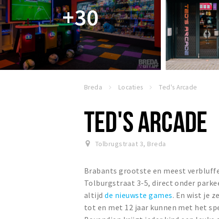
+30
Breda
Locaties
Ted's Arcade
TED'S ARCADE
Tolbrugstraat 3
,
Breda
Brabants grootste en meest verbluffe
Tolburgstraat 3-5, direct onder parkee
altijd
de nieuwste games
. En wist je 
tot en met 12 jaar kunnen met het sp