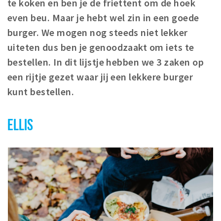
te koken en ben je de friettent om de hoek
Winkelgebieden
even beu. Maar je hebt wel zin in een goede
Parkeren
burger. We mogen nog steeds niet lekker
uiteten dus ben je genoodzaakt om iets te
Bezienswaardigheden
bestellen. In dit lijstje hebben we 3 zaken op
Musea, theaters & podia
een rijtje gezet waar jij een lekkere burger
Uitjes & activiteiten
kunt bestellen.
Toeristische routes
Natuurgebieden
ELLIS
Baroniepoorten
Sport
Privacy
Inloggen