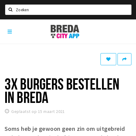
Zoeken
Breda
Home
City
App
Agenda
Deals
Party pics
Nieuws, interviews & blogs
3X BURGERS BESTELLEN
Eten
IN BREDA
Drinken
Slapen
Geplaatst op 15 maart 2021
Recreatief
Soms heb je gewoon geen zin om uitgebreid
Winkels