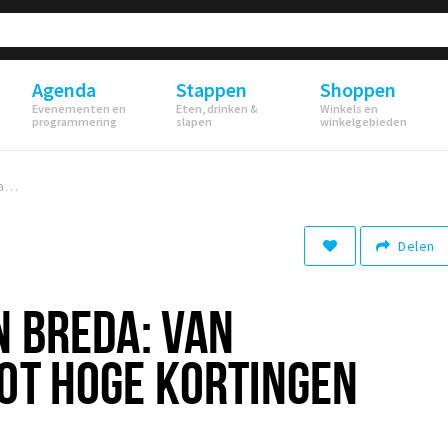
Agenda
Stappen
Shoppen
Evenementen en
Eten, drinken &
Winkels en
programmering
slapen
winkelgebieden
Dit weekend in Breda: Van winterfairs tot hoge kortingen
Delen
N BREDA: VAN
OT HOGE KORTINGEN