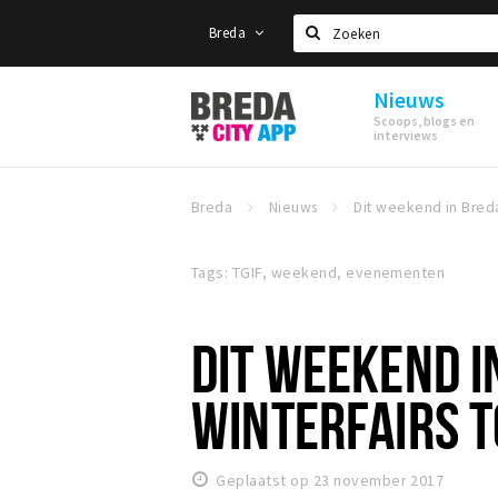
Breda
Zoeken
Nieuws
Stappen
Scoops, blogs en
&
interviews
Shoppen
Breda
Breda
Nieuws
Tags: TGIF, weekend, evenementen
DIT WEEKEND I
WINTERFAIRS T
Geplaatst op 23 november 2017