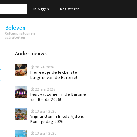
Inloggen
Registreren
Beleven
Cultuur, natuur en
activiteiten
Ander nieuws
20 juli 2026
Hier eet je de lekkerste
burgers van de Baronie!
22 mei 2026
Festival zomer in de Baronie
van Breda 2026!
13 april 2026
Vrijmarkten in Breda tijdens
Koningsdag 2026!
13 april 2026