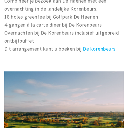
Combineer je bezoek aan De Haenen met een
Winkelgebieden
overnachting in de landelijke Korenbeurs.
18 holes greenfee bij Golfpark De Haenen
Parkeren
4-gangen á la carte diner bij De Korenbeurs
Bezienswaardigheden
Overnachten bij De Korenbeurs inclusief uitgebreid
ontbijtbuffet
Musea, theaters & podia
Dit arrangement kunt u boeken bij
De korenbeurs
Uitjes & activiteiten
Toeristische routes
Natuurgebieden
Baroniepoorten
Sport
Privacy
Inloggen