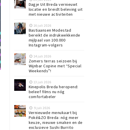
Dagje Uit Breda vernieuwt
locatie en breidt beleving uit
met nieuwe activiteiten
16 juli 2026
Bastiaansen Modestad
bereikt de indrukwekkende
mijlpaal van 100.000
Instagram-volgers
14 juli 2026
Zomers terras seizoen bij
Wijnbar Copine met “Special
Weekends”!
13 juli 2026
Kinepolis Breda heropend:
beleef films nu nóg
comfortabeler
9 juli 2026
Vernieuwde menukaart bij
Poké&ZO Breda: nóg meer
keuze, nieuwe smaken en de
exclusieve Sushi Burrito