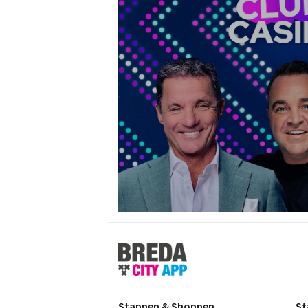
Stappen
&
Shoppen
Breda
Stappen & Shoppen
St