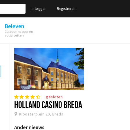
Inloggen
Registreren
Beleven
Cultuur, natuur en
activiteiten
gesloten
HOLLAND CASINO BREDA
Kloosterplein 20, Breda
Ander nieuws