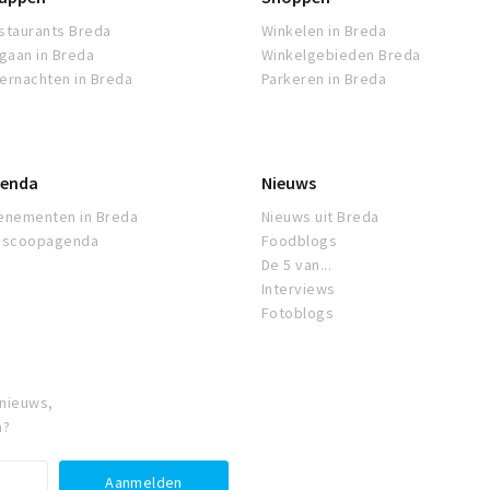
staurants Breda
Winkelen in Breda
tgaan in Breda
Winkelgebieden Breda
ernachten in Breda
Parkeren in Breda
enda
Nieuws
enementen in Breda
Nieuws uit Breda
oscoopagenda
Foodblogs
De 5 van...
Interviews
Fotoblogs
 nieuws,
a?