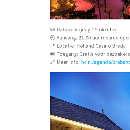
📅 Datum: Vrijdag 25 oktober
🕘 Aanvang: 21.00 uur (deuren ope
📍 Locatie: Holland Casino Breda
🎟️ Toegang: Gratis voor bezoekers
🔗 Meer info:
hc.nl/agenda/braban