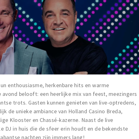
hun enthousiasme, herkenbare hits en warme
 avond belooft: een heerlijke mix van feest, meezingers
bantse trots. Gasten kunnen genieten van live-optredens,
lijk de unieke ambiance van Holland Casino Breda,
ige Klooster en Chassé-kazerne. Naast de live
 DJ in huis die de sfeer erin houdt en de bekendste
rabantse nachten zijn immers lang!