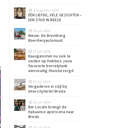
4 augustus 2026
ÉÉN LIEFDE, VELE GEZICHTEN –
EEN STAD IN BEELD
30 juli 2026
Nieuw: De Bremberg
Boerderijautomaat
27 juli 2026
Kaasgenoten nu ook te
vinden op Hebbes: jouw
favoriete borrelplank
eenvoudig thuisbezorgd
23 juli 2026
Vergaderen in stijl bij
IntercityHotel Breda
22 juli 2026
Bar Locale brengt de
Italiaanse apericena naar
Breda
20 juli 2026