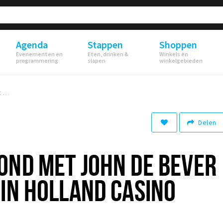
Agenda
Stappen
Shoppen
Evenementen en
Eten, drinken &
Winkels en
programmering
slapen
winkelgebieden
Brabantse Avond met John de Bever & Grad Damen in Holland Casino Breda
Delen
OND MET JOHN DE BEVER
IN HOLLAND CASINO