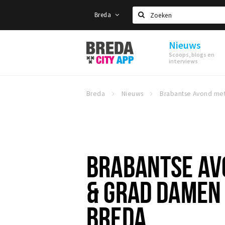
Breda
Zoeken
Nieuws
Stappen
Scoops, blogs en
&
interviews
Shoppen
Breda
Breda
Nieuws
BRABANTSE AV
& GRAD DAMEN 
BREDA