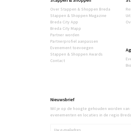
Stappen & Shoppen
St
Over Stappen & Shoppen Breda
Re
Stappen & Shoppen Magazine
Ui
Breda City App
Ov
Breda City Mapp
Partner worden
Partnerprofiel aanpassen
Evenement toevoegen
Ag
Stappen & Shoppen Awards
Ev
Contact
Bi
Nieuwsbrief
Wil je op de hoogte gehouden worden van
evenementen en locaties in de regio Bred