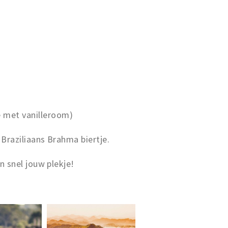
e met vanilleroom)
f Braziliaans Brahma biertje.
 snel jouw plekje!