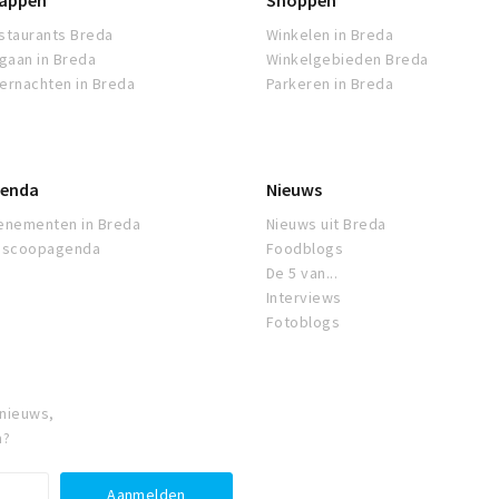
appen
Shoppen
staurants Breda
Winkelen in Breda
tgaan in Breda
Winkelgebieden Breda
ernachten in Breda
Parkeren in Breda
enda
Nieuws
enementen in Breda
Nieuws uit Breda
oscoopagenda
Foodblogs
De 5 van...
Interviews
Fotoblogs
 nieuws,
a?