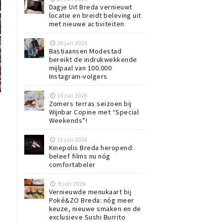
Dagje Uit Breda vernieuwt
locatie en breidt beleving uit
met nieuwe activiteiten
16 juli 2026
Bastiaansen Modestad
bereikt de indrukwekkende
mijlpaal van 100.000
Instagram-volgers
14 juli 2026
Zomers terras seizoen bij
Wijnbar Copine met “Special
Weekends”!
13 juli 2026
Kinepolis Breda heropend:
beleef films nu nóg
comfortabeler
9 juli 2026
Vernieuwde menukaart bij
Poké&ZO Breda: nóg meer
keuze, nieuwe smaken en de
exclusieve Sushi Burrito