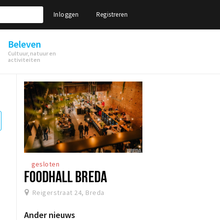
Inloggen
Registreren
Beleven
Cultuur, natuur en
activiteiten
gesloten
FOODHALL BREDA
Reigerstraat 24, Breda
Ander nieuws