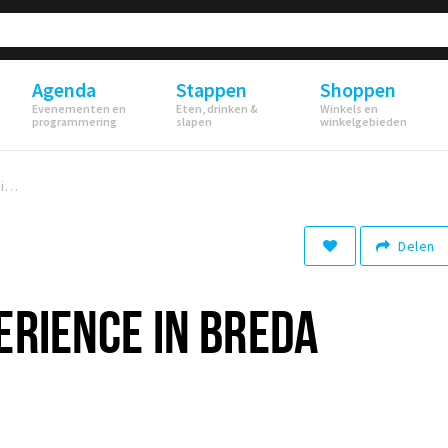
Agenda
Stappen
Shoppen
Evenementen en
Eten, drinken &
Winkels en
programmering
slapen
winkelgebieden
Brazilian experience in Breda Centrum
Delen
ERIENCE IN BREDA