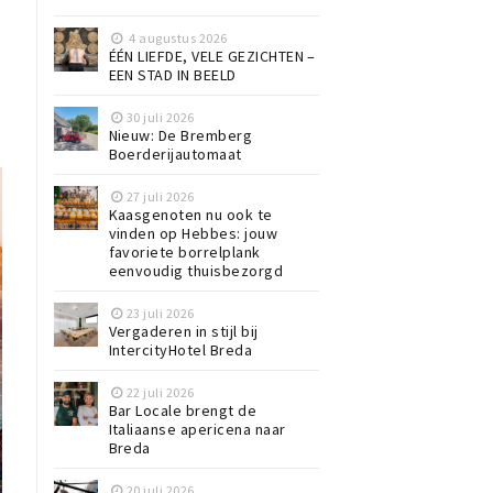
4 augustus 2026
ÉÉN LIEFDE, VELE GEZICHTEN –
EEN STAD IN BEELD
30 juli 2026
Nieuw: De Bremberg
Boerderijautomaat
27 juli 2026
Kaasgenoten nu ook te
vinden op Hebbes: jouw
favoriete borrelplank
eenvoudig thuisbezorgd
23 juli 2026
Vergaderen in stijl bij
IntercityHotel Breda
22 juli 2026
Bar Locale brengt de
Italiaanse apericena naar
Breda
20 juli 2026