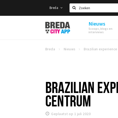
Breda
Zoeken
Nieuws
Stappen
Scoops, blogs en
&
interviews
Shoppen
Breda
Breda
Nieuws
BRAZILIAN EXP
CENTRUM
Geplaatst op 1 juli 2020