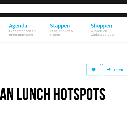
Agenda
Stappen
Shoppen
Evenementen en
Eten, drinken &
Winkels en
programmering
slapen
winkelgebieden
Dit zijn de vegan lunch hotspots van Breda
Delen
EGAN LUNCH HOTSPOTS