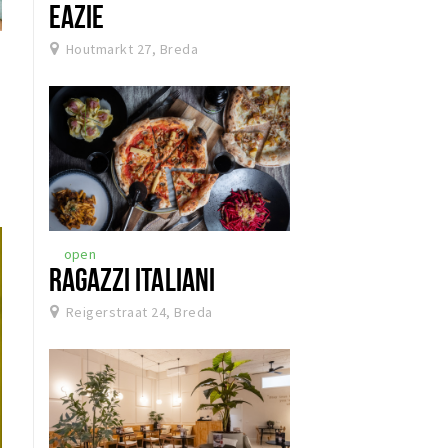
EAZIE
Houtmarkt 27, Breda
open
RAGAZZI ITALIANI
Reigerstraat 24, Breda