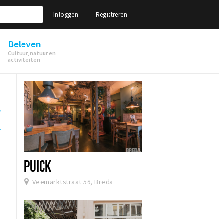
Inloggen
Registreren
Beleven
Cultuur, natuur en
activiteiten
PUICK
Veemarktstraat 56, Breda