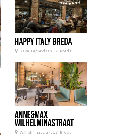
HAPPY ITALY BREDA
Bavelseparklaan 13, Breda
ANNE&MAX
WILHELMINASTRAAT
Wilhelminastraat 17, Breda