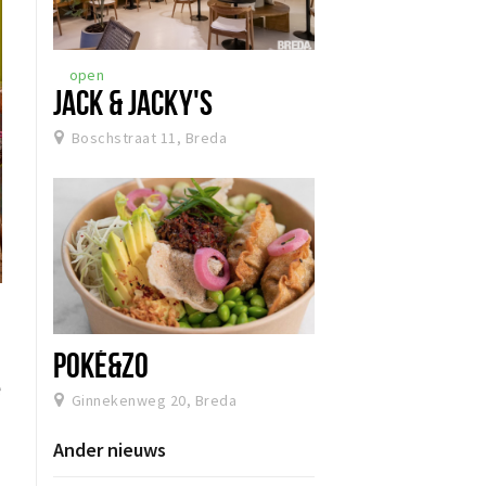
open
JACK & JACKY'S
Boschstraat 11, Breda
POKÉ&ZO
e
Ginnekenweg 20, Breda
Ander nieuws