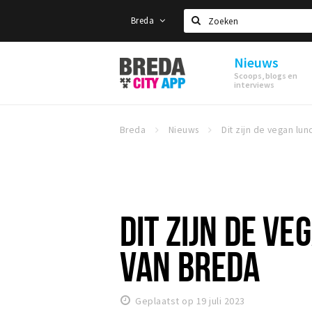
Breda
Zoeken
Nieuws
Stappen
Scoops, blogs en
&
interviews
Shoppen
Breda
Breda
Nieuws
DIT ZIJN DE V
VAN BREDA
Geplaatst op 19 juli 2023