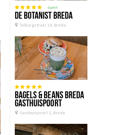
open
DE BOTANIST BREDA
Tolburgstraat 19, Breda
BAGELS & BEANS BREDA
GASTHUISPOORT
Gasthuispoort 2, Breda