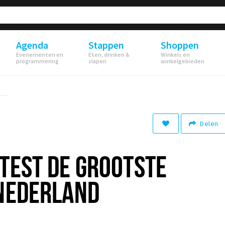
Agenda
Stappen
Shoppen
Evenementen en
Eten, drinken &
Winkels en
programmering
slapen
winkelgebieden
Fotoblog: protest de grootste picknick van Nederland
Delen
TEST DE GROOTSTE
 NEDERLAND