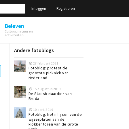
Inloggen
Registreren
Beleven
Cultuur, natuur en
activiteiten
Andere fotoblogs
27 februari 2021
Fotoblog: protest de
grootste picknick van
Nederland
15 augustus 2019
De Stadsbeiaardier van
Breda
10 april 2019
Fotoblog: het inhijsen van de
wijzerplaten aan de
klokkentoren van de Grote