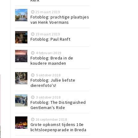
Kerk
25 maart 2019
Fotoblog: prachtige plaatsjes
van Henk Voermans
19 maart 2019
Fotoblog: Paul Ranft
4 februari 2019
Fotoblog: Breda in de
koudere maanden
5 oktober 2018
Fotoblog: Jullie liefste
dierenfoto's!
3 oktober 2018
Fotoblog: The Distinguished
Gentleman's Ride
16 september 2018
Grote opkomst tijdens 10e
lichtsloepenparade in Breda