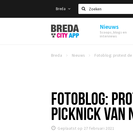
Breda
Zoeken
Nieuws
Stappen
Scoops, blogs en
&
interviews
Shoppen
Breda
Breda
Nieuws
FOTOBLOG: PRO
PICKNICK VAN
Geplaatst op 27 februari 2021