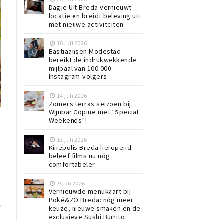
Dagje Uit Breda vernieuwt
locatie en breidt beleving uit
met nieuwe activiteiten
16 juli 2026
Bastiaansen Modestad
bereikt de indrukwekkende
mijlpaal van 100.000
Instagram-volgers
14 juli 2026
Zomers terras seizoen bij
Wijnbar Copine met “Special
Weekends”!
13 juli 2026
Kinepolis Breda heropend:
beleef films nu nóg
comfortabeler
9 juli 2026
Vernieuwde menukaart bij
Poké&ZO Breda: nóg meer
,
keuze, nieuwe smaken en de
exclusieve Sushi Burrito