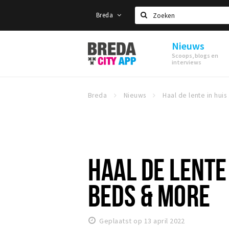
Breda
Zoeken
Nieuws
Stappen
Scoops, blogs en
&
interviews
Shoppen
Breda
Breda
Nieuws
Haal
HAAL DE LENTE 
BEDS & MORE
Geplaatst op 13 april 2022