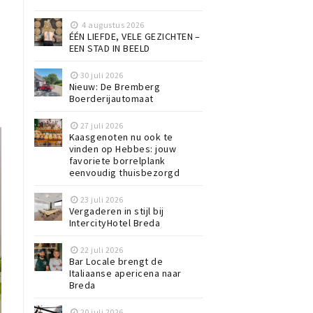
4 augustus 2026
ÉÉN LIEFDE, VELE GEZICHTEN –
EEN STAD IN BEELD
30 juli 2026
Nieuw: De Bremberg
Boerderijautomaat
27 juli 2026
Kaasgenoten nu ook te
vinden op Hebbes: jouw
favoriete borrelplank
eenvoudig thuisbezorgd
23 juli 2026
Vergaderen in stijl bij
IntercityHotel Breda
22 juli 2026
Bar Locale brengt de
Italiaanse apericena naar
Breda
20 juli 2026