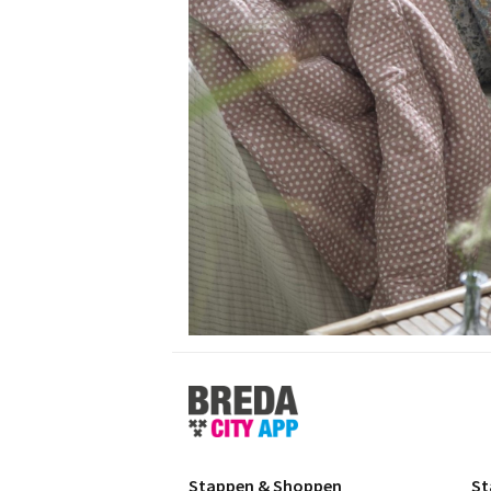
Stappen
&
Shoppen
Breda
Stappen & Shoppen
St