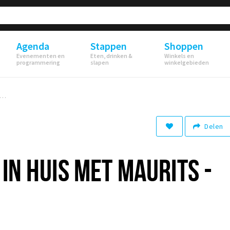
Agenda
Stappen
Shoppen
Evenementen en
Eten, drinken &
Winkels en
programmering
slapen
winkelgebieden
 de lente in huis met Maurits - Beds & More
Delen
IN HUIS MET MAURITS -