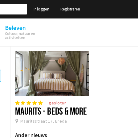
Inloggen
Registreren
Beleven
Cultuur, natuur en
activiteiten
gesloten
MAURITS - BEDS & MORE
Mauritsstraat 17, Breda
Ander nieuws