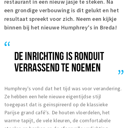
restaurant in een nieuw jasje te steken. Na
Winkelgebieden
een grondige verbouwing is dit gelukt en het
Parkeren
resultaat spreekt voor zich. Neem een kijkje
binnen bij het nieuwe Humphrey's in Breda!
Bezienswaardigheden
Musea, theaters & podia
Uitjes & activiteiten
DE INRICHTING IS RONDUIT
Toeristische routes
VERRASSEND TE NOEMEN
Natuurgebieden
Baroniepoorten
Sport
Humphrey's vond dat het tijd was voor verandering.
Ze hebben een hele nieuwe eigentijdse stijl
Privacy
toegepast dat is geïnspireerd op de klassieke
Parijse grand café's. De houten vloerdelen, het
Inloggen
warme tapijt, de vele kleuren, de comfortabele