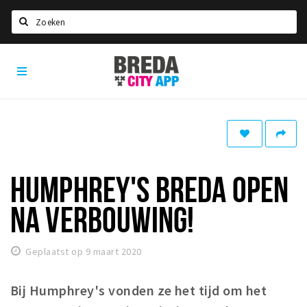
Zoeken
Breda
Home
City
App
Agenda
Deals
Party pics
Nieuws, interviews & blogs
HUMPHREY'S BREDA OPEN
Eten
NA VERBOUWING!
Drinken
Slapen
Geplaatst op 9 maart 2020
Recreatief
Bij Humphrey's vonden ze het tijd om het
Winkels