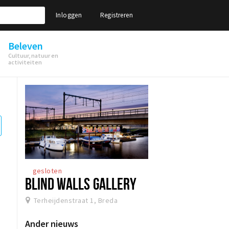
Inloggen
Registreren
Beleven
Cultuur, natuur en
activiteiten
gesloten
BLIND WALLS GALLERY
Terheijdenstraat 1, Breda
Ander nieuws