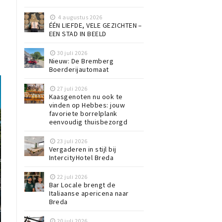
4 augustus 2026
ÉÉN LIEFDE, VELE GEZICHTEN –
EEN STAD IN BEELD
30 juli 2026
Nieuw: De Bremberg
Boerderijautomaat
27 juli 2026
Kaasgenoten nu ook te
vinden op Hebbes: jouw
favoriete borrelplank
eenvoudig thuisbezorgd
23 juli 2026
Vergaderen in stijl bij
IntercityHotel Breda
22 juli 2026
Bar Locale brengt de
Italiaanse apericena naar
Breda
20 juli 2026