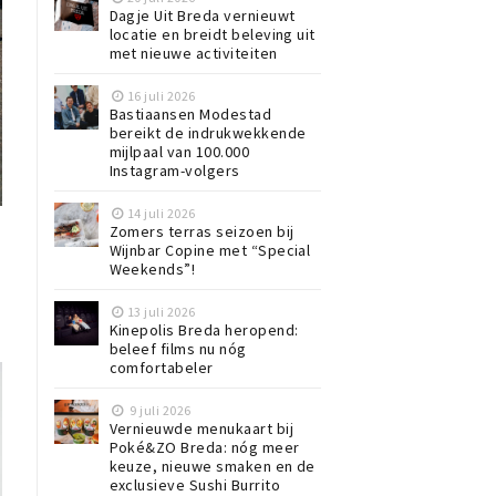
Dagje Uit Breda vernieuwt
locatie en breidt beleving uit
met nieuwe activiteiten
16 juli 2026
Bastiaansen Modestad
bereikt de indrukwekkende
mijlpaal van 100.000
Instagram-volgers
14 juli 2026
Zomers terras seizoen bij
Wijnbar Copine met “Special
Weekends”!
13 juli 2026
Kinepolis Breda heropend:
beleef films nu nóg
comfortabeler
9 juli 2026
Vernieuwde menukaart bij
Poké&ZO Breda: nóg meer
keuze, nieuwe smaken en de
exclusieve Sushi Burrito