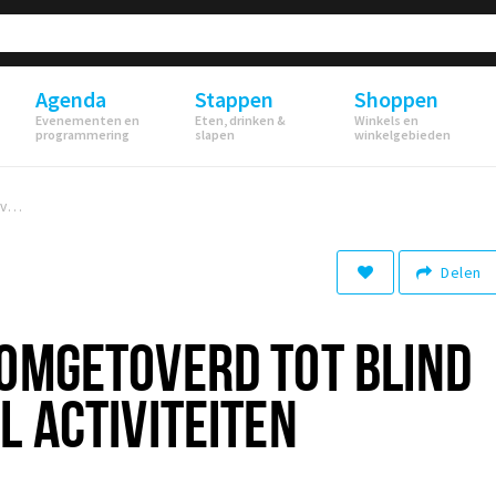
Agenda
Stappen
Shoppen
Evenementen en
Eten, drinken &
Winkels en
programmering
slapen
winkelgebieden
Kasteelplein omgetoverd tot Blind Floor met veel activiteiten
Delen
 OMGETOVERD TOT BLIND
L ACTIVITEITEN