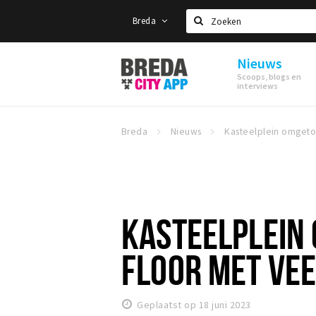
Breda
Zoeken
Nieuws
Stappen
Scoops, blogs en
&
interviews
Shoppen
Breda
Breda
Nieuws
KASTEELPLEIN
FLOOR MET VEE
Geplaatst op 18 juni 2023