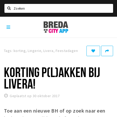
Zoeken
Breda
Home
City
App
Agenda
Deals
Tags: korting, Lingerie, Livera, Feestadagen
Party pics
Nieuws, interviews & blogs
KORTING P(L)AKKEN BIJ
Eten
LIVERA!
Drinken
Slapen
Geplaatst op 30 oktober 2017
Recreatief
Toe aan een nieuwe BH of op zoek naar een
Winkels