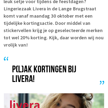
leuk setje voor tijdens de feestdagen?
Winkelgebieden
Lingeriezaak Livera in de Lange Brugstraat
Parkeren
komt vanaf maandag 30 oktober met een
tijdelijke kortingsactie. Door middel van
Bezienswaardigheden
stickervellen krijg je op geselecteerde merken
Musea, theaters & podia
tot wel 20% korting. Kijk, daar worden wij nou
Uitjes & activiteiten
vrolijk van!
Toeristische routes
Natuurgebieden
Baroniepoorten
P(L)AK KORTINGEN BIJ
Sport
LIVERA!
Privacy
Inloggen