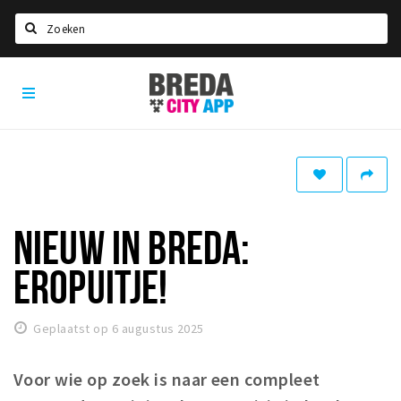
Zoeken
Breda
Home
City
App
Agenda
Deals
Party pics
Nieuws, interviews & blogs
NIEUW IN BREDA:
Eten
EROPUITJE!
Drinken
Slapen
Geplaatst op 6 augustus 2025
Recreatief
Voor wie op zoek is naar een compleet
Winkels