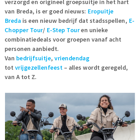
verzorgd en origineel groepsuitje in het hart
Winkelgebieden
van Breda, is er goed nieuws:
Eropuitje
Parkeren
Breda
is een nieuw bedrijf dat stadsspellen,
E-
Chopper Tour
/
E-Step Tour
en unieke
Bezienswaardigheden
combinatiedeals voor groepen vanaf acht
Musea, theaters & podia
personen aanbiedt.
Uitjes & activiteiten
Van
bedrijfsuitje
,
vriendendag
Toeristische routes
tot
vrijgezellenfeest
– alles wordt geregeld,
Natuurgebieden
van A tot Z.
Baroniepoorten
Sport
Privacy
Inloggen