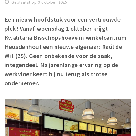
Geplaatst op 3 oktober 2025
Winkelgebieden
Parkeren
Een nieuw hoofdstuk voor een vertrouwde
plek! Vanaf woensdag 1 oktober krijgt
Bezienswaardigheden
Kwalitaria Bisschopshoeve in winkelcentrum
Musea, theaters & podia
Heusdenhout een nieuwe eigenaar: Raúl de
Uitjes & activiteiten
Wit (25). Geen onbekende voor de zaak,
Toeristische routes
integendeel. Na jarenlange ervaring op de
Natuurgebieden
werkvloer keert hij nu terug als trotse
ondernemer.
Baroniepoorten
Sport
Privacy
Inloggen