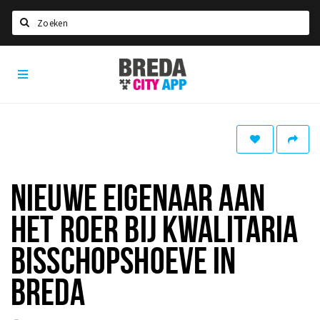
Zoeken
Breda
Home
City
App
Agenda
Deals
Party pics
Nieuws, interviews & blogs
NIEUWE EIGENAAR AAN
Eten
HET ROER BIJ KWALITARIA
Drinken
BISSCHOPSHOEVE IN
Slapen
BREDA
Recreatief
Winkels