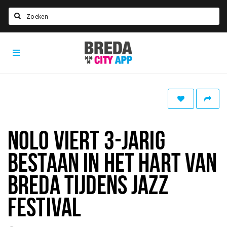
Zoeken
Breda
Home
City
App
Agenda
Deals
Party pics
Nieuws, interviews & blogs
NOLO VIERT 3-JARIG
Eten
BESTAAN IN HET HART VAN
Drinken
BREDA TIJDENS JAZZ
Slapen
FESTIVAL
Recreatief
Winkels