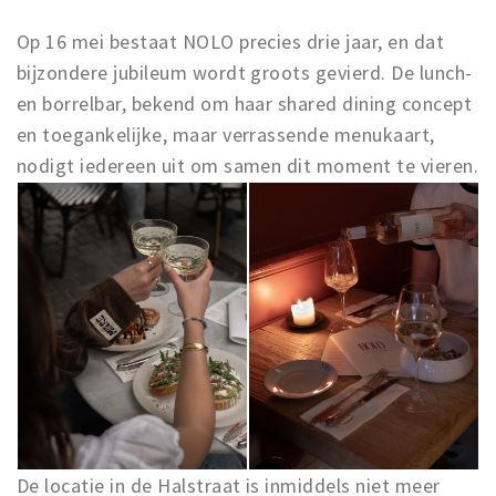
Op 16 mei bestaat NOLO precies drie jaar, en dat
bijzondere jubileum wordt groots gevierd. De lunch-
en borrelbar, bekend om haar shared dining concept
en toegankelijke, maar verrassende menukaart,
nodigt iedereen uit om samen dit moment te vieren.
De locatie in de Halstraat is inmiddels niet meer