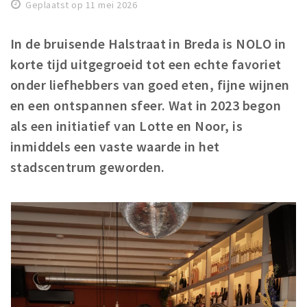
Geplaatst op 11 mei 2026
Winkelgebieden
Parkeren
In de bruisende Halstraat in Breda is NOLO in
korte tijd uitgegroeid tot een echte favoriet
Bezienswaardigheden
onder liefhebbers van goed eten, fijne wijnen
Musea, theaters & podia
en een ontspannen sfeer. Wat in 2023 begon
Uitjes & activiteiten
als een initiatief van Lotte en Noor, is
Toeristische routes
inmiddels een vaste waarde in het
Natuurgebieden
stadscentrum geworden.
Baroniepoorten
Sport
Privacy
Inloggen