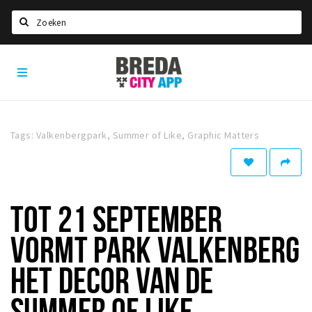
Zoeken
Breda
Home
City
App
Agenda
Deals
Tags: Valkenbergpark, Summer of Like, Graphic Matters
Party pics
Nieuws, interviews & blogs
Eten
TOT 21 SEPTEMBER
Drinken
VORMT PARK VALKENBERG
Slapen
HET DECOR VAN DE
Recreatief
SUMMER OF LIKE
Winkels