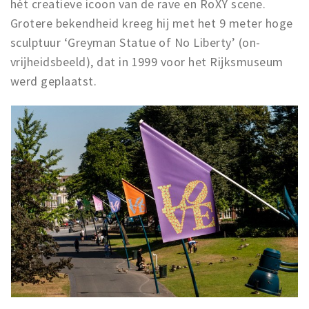
hét creatieve icoon van de rave en RoXY scene.
Grotere bekendheid kreeg hij met het 9 meter hoge
sculptuur ‘Greyman Statue of No Liberty’ (on-
vrijheidsbeeld), dat in 1999 voor het Rijksmuseum
werd geplaatst.