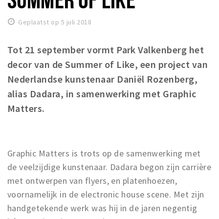
Winkelgebieden
Geplaatst op 5 juli 2018
Parkeren
Tot 21 september vormt Park Valkenberg het
Bezienswaardigheden
decor van de Summer of Like, een project van
Musea, theaters & podia
Nederlandse kunstenaar Daniël Rozenberg,
Uitjes & activiteiten
alias Dadara, in samenwerking met Graphic
Toeristische routes
Matters.
Natuurgebieden
Baroniepoorten
Sport
Graphic Matters is trots op de samenwerking met
de veelzijdige kunstenaar. Dadara begon zijn carrière
Privacy
met ontwerpen van flyers, en platenhoezen,
voornamelijk in de electronic house scene. Met zijn
Inloggen
handgetekende werk was hij in de jaren negentig