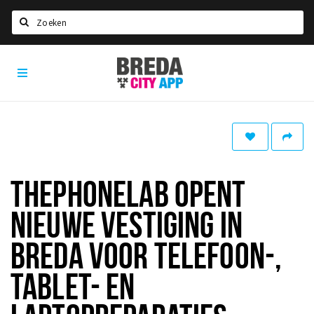
Zoeken
Breda
Home
City
App
Agenda
Deals
Party pics
Nieuws, interviews & blogs
THEPHONELAB OPENT
Eten
NIEUWE VESTIGING IN
Drinken
BREDA VOOR TELEFOON-,
Slapen
TABLET- EN
Recreatief
Winkels