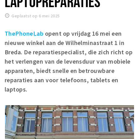
LAPTOPREPARATIES
Winkelgebieden
Geplaatst op 6 mei 2025
Parkeren
ThePhoneLab
opent op vrijdag 16 mei een
Bezienswaardigheden
nieuwe winkel aan de Wilhelminastraat 1 in
Musea, theaters & podia
Breda. De reparatiespecialist, die zich richt op
Uitjes & activiteiten
het verlengen van de levensduur van mobiele
Toeristische routes
apparaten, biedt snelle en betrouwbare
Natuurgebieden
reparaties aan voor telefoons, tablets en
Baroniepoorten
laptops.
Sport
Privacy
Inloggen