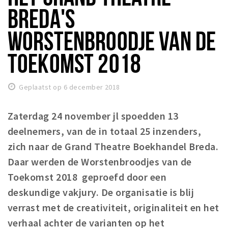
BREDA'S
Winkelgebieden
Parkeren
WORSTENBROODJE VAN DE
TOEKOMST 2018
Bezienswaardigheden
Musea, theaters & podia
Geplaatst op 6 december 2018
Uitjes & activiteiten
Toeristische routes
Zaterdag 24 november jl spoedden 13
Natuurgebieden
deelnemers, van de in totaal 25 inzenders,
Baroniepoorten
zich naar de Grand Theatre Boekhandel Breda.
Sport
Daar werden de Worstenbroodjes van de
Toekomst 2018 geproefd door een
Privacy
deskundige vakjury. De organisatie is blij
verrast met de creativiteit, originaliteit en het
Inloggen
verhaal achter de varianten op het