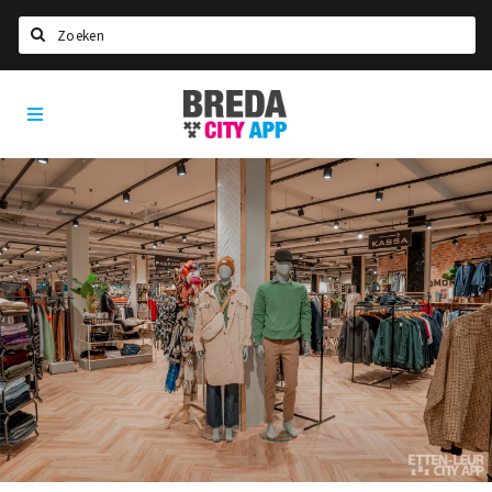
Zoeken
Breda
Home
City
App
Agenda
Deals
Party pics
Nieuws, interviews & blogs
Eten
Drinken
Slapen
Recreatief
Winkels