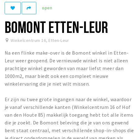
open
Winkelgebieden
Parkeren
BOMONT ETTEN-LEUR
Bezienswaardigheden
Winkelcentrum 16
,
Etten-Leur
Musea, theaters & podia
Na een flinke make-over is de Bomont winkel in Etten-
Uitjes & activiteiten
Leur weer geopend. De vernieuwde winkel is niet alleen
Toeristische routes
prachtige winkel geworden van maar liefst meer dan
Natuurgebieden
1000m2, maar biedt ook een compleet nieuwe
winkelervaring die je niet wilt missen.
Baroniepoorten
Sport
Er zijn nu twee grote ingangen naar de winkel, waardoor
je vanaf verschillende kanten (Winkelcentrum 16 of Hof
Privacy
van den Houte 85) makkelijk toegang hebt tot alle items
die je zoekt. De Bomont beleving die je van ons gewend
Inloggen
bent staat centraal, met verschillende shop-in-shops die
je direct onderdompelen in de wereld van merken als