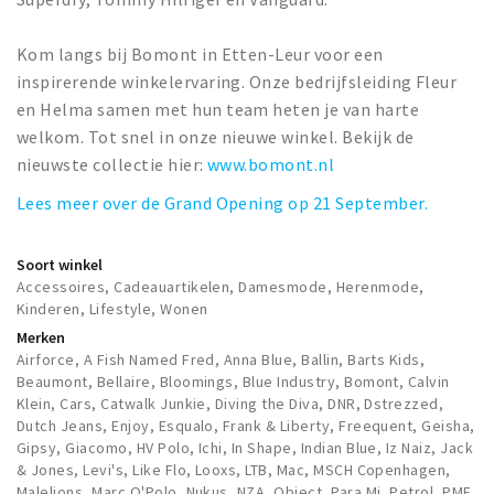
Kom langs bij Bomont in Etten-Leur voor een
inspirerende winkelervaring. Onze bedrijfsleiding Fleur
en Helma samen met hun team heten je van harte
welkom. Tot snel in onze nieuwe winkel. Bekijk de
nieuwste collectie hier:
www.bomont.nl
Lees meer over de Grand Opening op 21 September.
Soort winkel
Accessoires, Cadeauartikelen, Damesmode, Herenmode,
Kinderen, Lifestyle, Wonen
Merken
Airforce, A Fish Named Fred, Anna Blue, Ballin, Barts Kids,
Beaumont, Bellaire, Bloomings, Blue Industry, Bomont, Calvin
Klein, Cars, Catwalk Junkie, Diving the Diva, DNR, Dstrezzed,
Dutch Jeans, Enjoy, Esqualo, Frank & Liberty, Freequent, Geisha,
Gipsy, Giacomo, HV Polo, Ichi, In Shape, Indian Blue, Iz Naiz, Jack
& Jones, Levi's, Like Flo, Looxs, LTB, Mac, MSCH Copenhagen,
Malelions, Marc O'Polo, Nukus, NZA, Object, Para Mi, Petrol, PME,