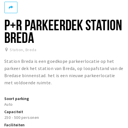
Winkelgebieden
Parkeren
P+R PARKEERDEK STATION
Bezienswaardigheden
BREDA
Musea, theaters & podia
Uitjes & activiteiten
Station
,
Breda
Toeristische routes
Station Breda is een goedkope parkeerlocatie op het
Natuurgebieden
parkeer dek het station van Breda, op loopafstand van de
Bredase binnenstad. het is een nieuwe parkeerlocatie
Baroniepoorten
met voldoende ruimte.
Sport
Soort parking
Privacy
Auto
Capaciteit
Inloggen
250 - 500 personen
Faciliteiten