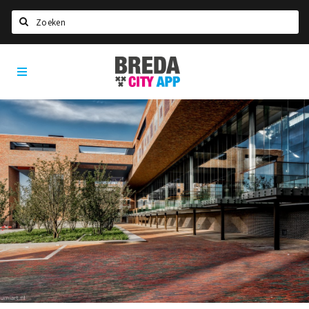
Zoeken
Breda
Home
City
App
Agenda
Deals
Party pics
Nieuws, interviews & blogs
Eten
Drinken
Slapen
Recreatief
Winkels