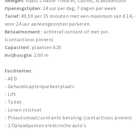
Gelegen:
naast Chassé Theater, Casino, Stadskantoor
Openingstijden:
24 uur per dag, 7 dagen per week
Tarief:
€0,59 per 15 minuten met een maximum van € 14,-
voor 24 uur aaneengesloten parkeren.
Betaalmoment :
achteraf contant of met pin
(contactloos pinnen)
Capaciteit:
plaatsen 620
Inrijhoogte:
2.00 m
Faciliteiten:
- AED
- Gehandicaptenparkeerplaats
- Lift
- Toilet
- Lenen rolstoel
- Pinautomaat/contante betaling (contactloos pinnen)
- 2 Oplaadpunten elektrische auto's