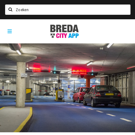
Zoeken
Breda
Home
City
App
Agenda
Deals
Party pics
Nieuws, interviews & blogs
Eten
Drinken
Slapen
Recreatief
Winkels