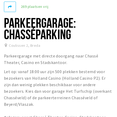
269 plaatsen vrij
Winkelgebieden
Parkeren
PARKEERGARAGE:
Bezienswaardigheden
CHASSÉPARKING
Musea, theaters & podia
Uitjes & activiteiten
Coulissen 2
,
Breda
Toeristische routes
Parkeergarage met directe doorgang naar Chassé
Natuurgebieden
Theater, Casino en Stadskantoor.
Baroniepoorten
Let op: vanaf 18:00 uur zijn 500 plekken bestemd voor
bezoekers van Holland Casino (Holland Casino P2). Er
Sport
zijn dan weinig plekken beschikbaar voor andere
bezoekers. Kies dan voor garage Het Turfschip (overkant
Privacy
Chasséveld) of de parkeerterreinen Chasséveld of
Beyerd/Vlaszak.
Inloggen