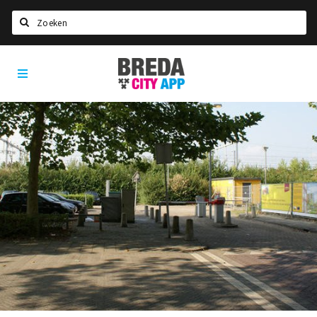
Zoeken
Breda
Home
City
App
Agenda
Deals
Party pics
Nieuws, interviews & blogs
Eten
Drinken
Slapen
Recreatief
Winkels