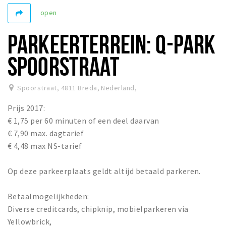
open
Winkelgebieden
Parkeren
PARKEERTERREIN: Q-PARK
Bezienswaardigheden
SPOORSTRAAT
Musea, theaters & podia
Uitjes & activiteiten
Spoorstraat, 4811 Breda, Nederland
,
Toeristische routes
Prijs 2017:
Natuurgebieden
€ 1,75 per 60 minuten of een deel daarvan
€ 7,90 max. dagtarief
Baroniepoorten
€ 4,48 max NS-tarief
Sport
Op deze parkeerplaats geldt altijd betaald parkeren.
Privacy
Betaalmogelijkheden:
Inloggen
Diverse creditcards, chipknip, mobielparkeren via
Yellowbrick,