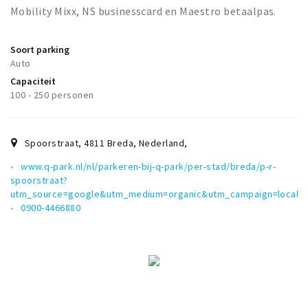
Mobility Mixx, NS businesscard en Maestro betaalpas.
Soort parking
Auto
Capaciteit
100 - 250 personen
Spoorstraat, 4811 Breda, Nederland
,
www.q-park.nl/nl/parkeren-bij-q-park/per-stad/breda/p-r-
spoorstraat?
utm_source=google&utm_medium=organic&utm_campaign=localm
0900-4466880