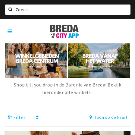
Zoeken
Breda
Home
City
App
Agenda
Deals
Party pics
Nieuws, interviews & blogs
Shop till you drop in de Baronie van Breda! Bekijk
Eten
hieronder alle winkels.
Drinken
Slapen
Filter
Toon op de kaart
Recreatief
Winkels