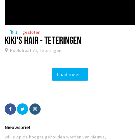
1
gesloten
emoji_people
KIKI'S HAIR - TETERINGEN
Hoolstraat 75, Teteringen
Laad meer...
Nieuwsbrief
Wil je op de hoogte gehouden worden van nieuws,