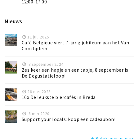
12:00-17:00
Nieuws
11 juli 2025
Café Belgique viert 7-jarig jubileum aan het Van
Coothplein
3 september 2024
Zes keer een hapje en een tapje, 8 september is
De Degustatieloop!
26 mei 2023
16x De leukste biercafés in Breda
6 mei 2020
Support your locals: koop een cadeaubon!
Bekijk meer nieuws
add