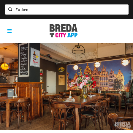
Zoeken
Breda
Home
City
App
Agenda
Deals
Party pics
Nieuws, interviews & blogs
Eten
Drinken
Slapen
Recreatief
Winkels