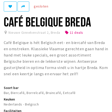
gesloten
Winkelgebieden
Parkeren
CAFÉ BELGIQUE BREDA
Bezienswaardigheden
Nieuwe Ginnekenstraat 2
,
Breda
11 deals
local_offer
Musea, theaters & podia
Café Belgique is hét Belgisch eet- en biercafé van Breda
Uitjes & activiteiten
en omstreken. Klassieke Vlaamse gerechten gaan hand in
Toeristische routes
hand met leuke specials, een groot assortiment
Natuurgebieden
Belgische bieren en de lekkerste wijnen. Antwerpse
gastvrijheid in optima forma vindt u in hartje Breda. Kom
Baroniepoorten
snel een keertje langs en ervaar het zelf!
Sport
Soort bar
Privacy
Bar, Biercafé, Borrelcafé, Bruincafé, Eetcafé
Keuken
Inloggen
Nederlands - Belgisch
Faciliteiten