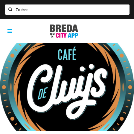
Zoeken
Breda
Home
City
App
Agenda
Deals
Party pics
Nieuws, interviews & blogs
Eten
Drinken
Slapen
Recreatief
Winkels