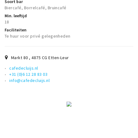
Soort bar
Biercafé, Borrelcafé, Bruincafé
Min. leeftijd
18
Faciliteiten
Te huur voor privé gelegenheden
Markt 80
,
4875 CG
Etten-Leur
cafedecluijs.nl
+31 (0)6 12 28 83 03
info@cafedecluijs.nl