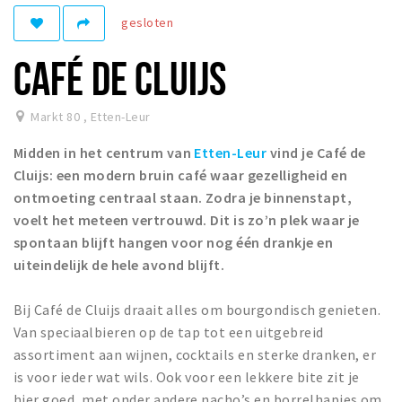
gesloten
Winkelgebieden
Parkeren
CAFÉ DE CLUIJS
Bezienswaardigheden
Markt 80
,
Etten-Leur
Musea, theaters & podia
Midden in het centrum van
Etten-Leur
vind je Café de
Uitjes & activiteiten
Cluijs: een modern bruin café waar gezelligheid en
Toeristische routes
ontmoeting centraal staan. Zodra je binnenstapt,
Natuurgebieden
voelt het meteen vertrouwd. Dit is zo’n plek waar je
spontaan blijft hangen voor nog één drankje en
Baroniepoorten
uiteindelijk de hele avond blijft.
Sport
Bij Café de Cluijs draait alles om bourgondisch genieten.
Privacy
Van speciaalbieren op de tap tot een uitgebreid
assortiment aan wijnen, cocktails en sterke dranken, er
Inloggen
is voor ieder wat wils. Ook voor een lekkere bite zit je
hier goed, met onder andere nacho’s en borrelhapjes om