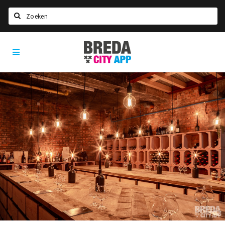
Zoeken
Breda
Home
City
App
Agenda
Deals
Party pics
Nieuws, interviews & blogs
Eten
Drinken
Slapen
Recreatief
Winkels