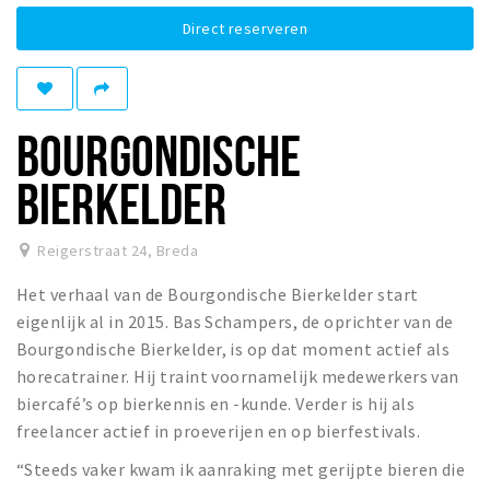
Winkelgebieden
Direct reserveren
Parkeren
Bezienswaardigheden
BOURGONDISCHE
Musea, theaters & podia
BIERKELDER
Uitjes & activiteiten
Toeristische routes
Reigerstraat 24
,
Breda
Natuurgebieden
Het verhaal van de Bourgondische Bierkelder start
Baroniepoorten
eigenlijk al in 2015. Bas Schampers, de oprichter van de
Sport
Bourgondische Bierkelder, is op dat moment actief als
horecatrainer. Hij traint voornamelijk medewerkers van
Privacy
biercafé’s op bierkennis en -kunde. Verder is hij als
freelancer actief in proeverijen en op bierfestivals.
Inloggen
“Steeds vaker kwam ik aanraking met gerijpte bieren die