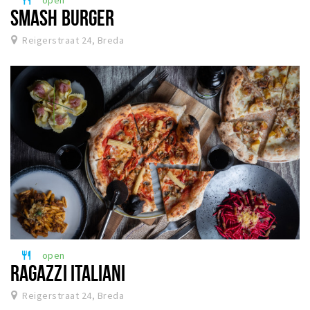
SMASH BURGER
Reigerstraat 24, Breda
open
restaurant
RAGAZZI ITALIANI
Reigerstraat 24, Breda