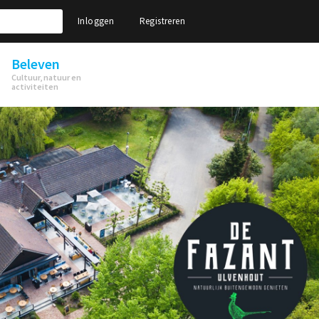
Inloggen
Registreren
Beleven
Cultuur, natuur en
activiteiten