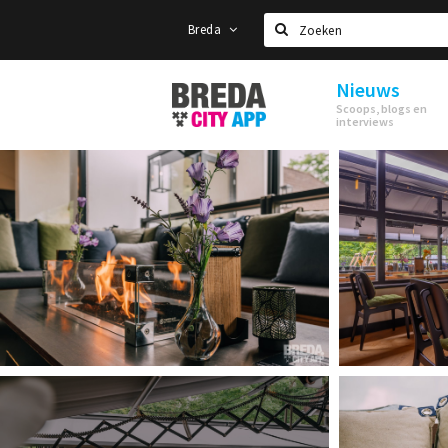
Breda
Zoeken
Nieuws
Stappen
Scoops, blogs en
&
interviews
Shoppen
Breda