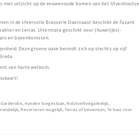
alles met uitzicht op de eeuwenoude bomen van het Ulvenhouts
men in de sfeervolle Brasserie Daarnaast beschikt de Fazant
rakter en terras. Uitermate geschikt voor (huwelijks)-
nars en bijeenkomsten.
genheid. Deze groene oase bevindt zich op slechts op vijf
Breda.
bent van harte welkom.
nukaart!
 Garderobe, Honden toegestaan, Rolstoeltoegankelijk,
vriendelijk, Reserveren mogelijk, Terras of binnentuin, Te huur voor