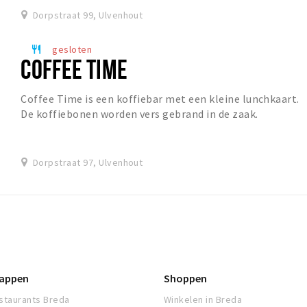
Dorpstraat 99, Ulvenhout
gesloten
restaurant
COFFEE TIME
Coffee Time is een koffiebar met een kleine lunchkaart.
De koffiebonen worden vers gebrand in de zaak.
Dorpstraat 97, Ulvenhout
appen
Shoppen
staurants Breda
Winkelen in Breda