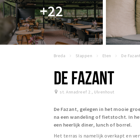
+22
Breda
Stappen
Eten
De Fazan
DE FAZANT
st. Annadreef 2
,
Ulvenhout
De Fazant
, gelegen in het mooie gro
na een wandeling of fietstocht. In h
een heerlijk diner, lunch of borrel.
Het terras is namelijk overkapt en v