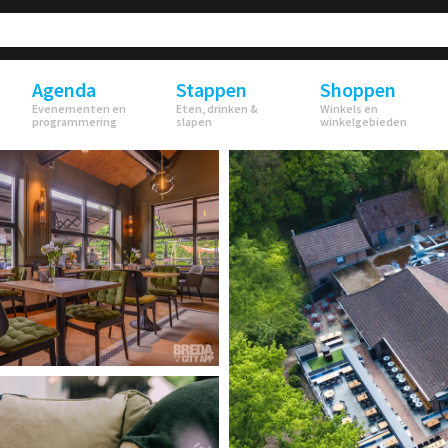
Agenda
Stappen
Shoppen
Evenementen en
Eten, drinken &
Winkels en
programmering
slapen
winkelgebieden