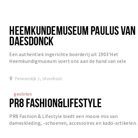
HEEMKUNDEMUSEUM PAULUS VAN
DAESDONCK
Een authentiek ingerichte boerderij uit 1903'Het
Heemkundigmuseum voert ons aan de hand van vele
grote en kleine voorwerpen terug naar de eerste helft...
Pennendijk 1, Ulvenhout
gesloten
PR8 FASHION&LIFESTYLE
PR8 Fashion & Lifestyle biedt een mooie mix van
dameskleding, -schoenen, accessoires en kado-artikelen.
Stap binnen in de wereld van PR8 en laat je ve...