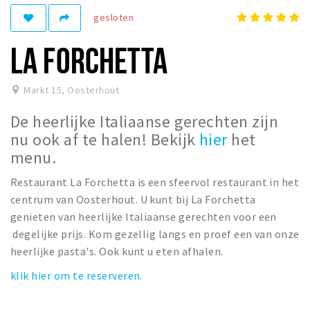
gesloten
Winkelgebieden
Parkeren
LA FORCHETTA
Bezienswaardigheden
Markt 15
,
Oosterhout
Musea, theaters & podia
De heerlijke Italiaanse gerechten zijn
Uitjes & activiteiten
nu ook af te halen! Bekijk
hier
het
Toeristische routes
menu.
Natuurgebieden
Restaurant La Forchetta is een sfeervol restaurant in het
Baroniepoorten
centrum van Oosterhout. U kunt bij La Forchetta
Sport
genieten van heerlijke Italiaanse gerechten voor een
degelijke prijs. Kom gezellig langs en proef een van onze
Privacy
heerlijke pasta's. Ook kunt u eten afhalen.
klik hier om te reserveren.
Inloggen