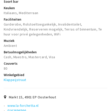
Soort bar
Keuken
Italiaans, Mediterraan
Faciliteiten
Garderobe, Rolstoeltoegankelijk, Invalidentoilet,
Kindvriendelijk, Reserveren mogelijk, Terras of binnentuin, Te
huur voor privé gelegenheden, WiFi
Muziek
Ambient
Betaalmogelijkheden
Cash, Maestro, Mastercard, Visa
Couverts
80
Winkelgebied
Klappeijstraat
Markt 15
,
4901 EP
Oosterhout
www.la-forchetta.nl
0162694566