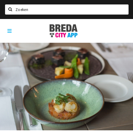
Zoeken
Breda
Home
City
App
Agenda
Deals
Party pics
Nieuws, interviews & blogs
Eten
Drinken
Slapen
Recreatief
Winkels