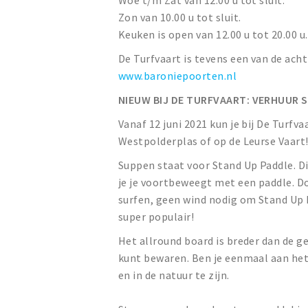
Woe t/m Zat van 12.00 u tot sluit.
Zon van 10.00 u tot sluit.
Keuken is open van 12.00 u tot 20.00 u.
De Turfvaart is tevens een van de ach
www.baroniepoorten.nl
NIEUW BIJ DE TURFVAART: VERHUUR 
Vanaf 12 juni 2021 kun je bij De Turf
Westpolderplas of op de Leurse Vaart
Suppen staat voor Stand Up Paddle. Di
je je voortbeweegt met een paddle. Do
surfen, geen wind nodig om Stand Up
super populair!
Het allround board is breder dan de g
kunt bewaren. Ben je eenmaal aan het
en in de natuur te zijn.