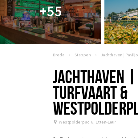
+55
Breda
Stappen
JACHTHAVEN | 
TURFVAART &
WESTPOLDERP
Westpolderpad 6
,
Etten-Leur