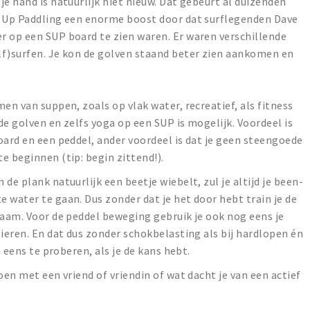
e hand is natuurlijk niet nieuw. Dat gebeurt al duizenden
d Up Paddling een enorme boost door dat surflegenden Dave
r op een SUP board te zien waren. Er waren verschillende
lf)surfen. Je kon de golven staand beter zien aankomen en
en van suppen, zoals op vlak water, recreatief, als fitness
 de golven en zelfs yoga op een SUP is mogelijk. Voordeel is
oard en een peddel, ander voordeel is dat je geen steengoede
e beginnen (tip: begin zittend!).
de plank natuurlijk een beetje wiebelt, zul je altijd je been-
 water te gaan. Dus zonder dat je het door hebt train je de
haam. Voor de peddel beweging gebruik je ook nog eens je
pieren. En dat dus zonder schokbelasting als bij hardlopen én
m eens te proberen, als je de kans hebt.
oen met een vriend of vriendin of wat dacht je van een actief