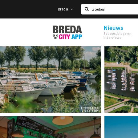
Breda
Zoeken
Nieuws
Stappen
Scoops, blogs en
&
interviews
Shoppen
Breda