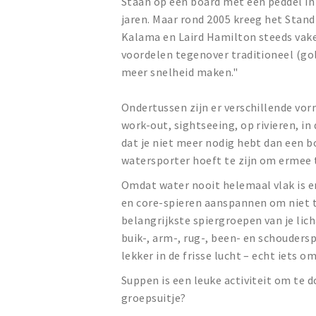
Staan op een board met een peddel in j
jaren. Maar rond 2005 kreeg het Stan
Kalama en Laird Hamilton steeds vake
voordelen tegenover traditioneel (go
meer snelheid maken."
Ondertussen zijn er verschillende vorm
work-out, sightseeing, op rivieren, in
dat je niet meer nodig hebt dan een b
watersporter hoeft te zijn om ermee t
Omdat water nooit helemaal vlak is en 
en core-spieren aanspannen om niet te
belangrijkste spiergroepen van je lic
buik-, arm-, rug-, been- en schouders
lekker in de frisse lucht – echt iets o
Suppen is een leuke activiteit om te d
groepsuitje?