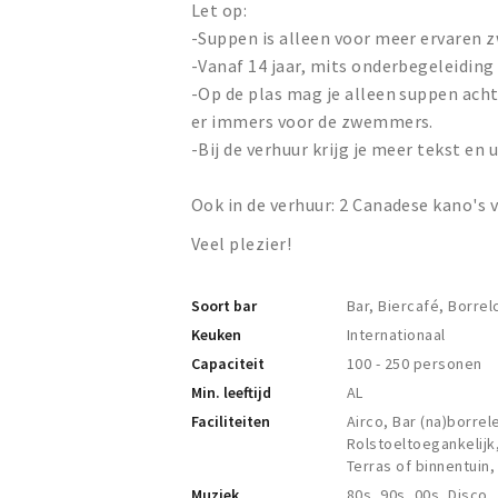
Let op:
-Suppen is alleen voor meer ervaren
-Vanaf 14 jaar, mits onderbegeleiding
-Op de plas mag je alleen suppen achter
er immers voor de zwemmers.
-Bij de verhuur krijg je meer tekst en u
Ook in de verhuur: 2 Canadese kano's 
Veel plezier!
Soort bar
Bar, Biercafé, Borre
Keuken
Internationaal
Capaciteit
100 - 250 personen
Min. leeftijd
AL
Faciliteiten
Airco, Bar (na)borre
Rolstoeltoegankelijk,
Terras of binnentuin
Muziek
80s, 90s, 00s, Disco,