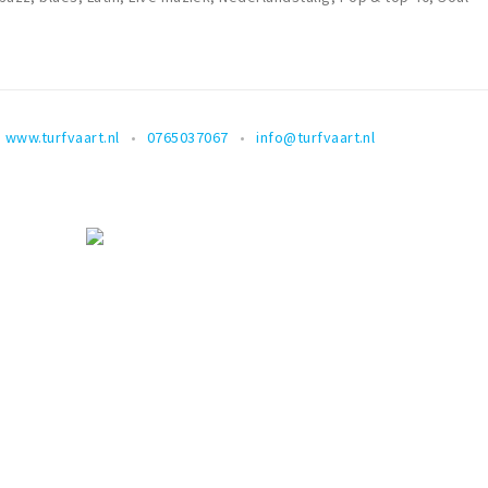
www.turfvaart.nl
0765037067
info@turfvaart.nl