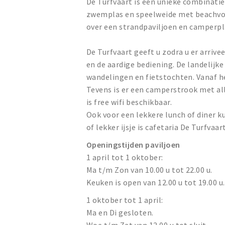
De Turfvaart is een unieke combinatie
zwemplas en speelweide met beachvoll
over een strandpaviljoen en camperpl
De Turfvaart geeft u zodra u er arriv
en de aardige bediening. De landelijk
wandelingen en fietstochten. Vanaf h
Tevens is er een camperstrook met all
is free wifi beschikbaar.
Ook voor een lekkere lunch of diner ku
of lekker ijsje is cafetaria De Turfvaart
Openingstijden paviljoen
1 april tot 1 oktober:
Ma t/m Zon van 10.00 u tot 22.00 u.
Keuken is open van 12.00 u tot 19.00 u.
1 oktober tot 1 april:
Ma en Di gesloten.