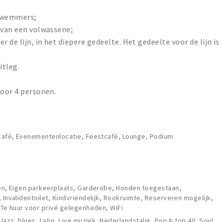
 zwemmers;
 van een volwassene;
 de lijn, in het diepere gedeelte. Het gedeelte voor de lijn is
itleg.
voor 4 personen.
lcafé, Evenementenlocatie, Feestcafé, Lounge, Podium
len, Eigen parkeerplaats, Garderobe, Honden toegestaan,
 Invalidentoilet, Kindvriendelijk, Rookruimte, Reserveren mogelijk,
, Te huur voor privé gelegenheden, WiFi
 Jazz, blues, Latin, Live muziek, Nederlandstalig, Pop & top 40, Soul