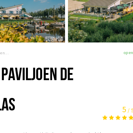
ope
Jachthaven | Paviljoen De Turfvaart & Westpolderplas
PAVILJOEN DE
LAS
5
/ 