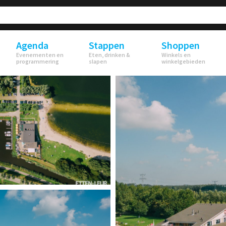
Agenda
Stappen
Shoppen
Evenementen en
Eten, drinken &
Winkels en
programmering
slapen
winkelgebieden