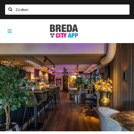
Zoeken
Breda
Home
City
App
Agenda
Deals
Party pics
Nieuws, interviews & blogs
Eten
Drinken
Slapen
Recreatief
Winkels