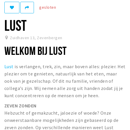
gesloten
Winkelgebieden
Parkeren
LUST
Bezienswaardigheden
Zuidhaven 13
,
Zevenbergen
Musea, theaters & podia
WELKOM BIJ LUST
Uitjes & activiteiten
Toeristische routes
Lust
is verlangen, trek, zin, maar boven alles: plezier. Het
Natuurgebieden
plezier om te genieten, natuurlijk van het eten, maar
Baroniepoorten
ook van je gezelschap. Of dit nu familie, vrienden of
Sport
collega’s zijn. Wij nemen alle zorg uit handen zodat jij je
kunt concentreren op de mensen om je heen.
Privacy
ZEVEN ZONDEN
Hebzucht of gemakzucht, jaloezie of woede? Onze
Inloggen
onweerstaanbare mogelijkheden zijn gebaseerd op de
zeven zonden. Op verschillende manieren weet Lust