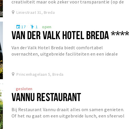
creativiteit maar ook zeker voor transparantie (op de
helderheid van sommige bieren na). Dit...
Liniestraat 31, Breda
17
1
open
event
emoji_people
VAN DER VALK HOTEL BREDA ***
Van der Valk Hotel Breda biedt comfortabel
overnachten, uitgebreide faciliteiten en een ideale
ligging voor zowel ontspanning als zakelijke gasten.
Princenhagelaan 5, Breda
gesloten
VANNU RESTAURANT
Bij Restaurant Vannu draait alles om samen genieten.
Of het nu gaat om een uitgebreide lunch, een sfeervol
diner of een gezellige borrel, gasten zijn...