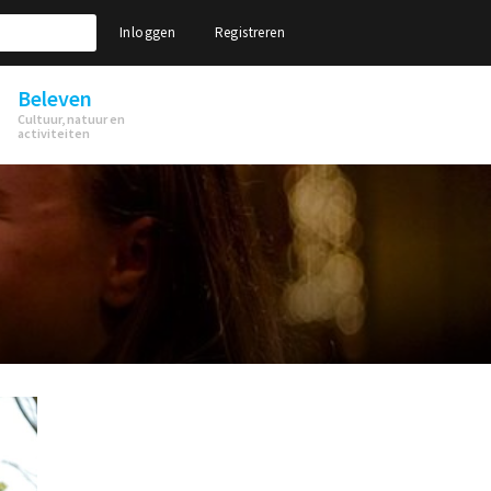
Inloggen
Registreren
Beleven
Cultuur, natuur en
activiteiten