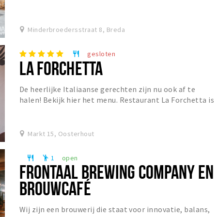
Minderbroedersstraat 8, Breda
gesloten
restaurant
LA FORCHETTA
De heerlijke Italiaanse gerechten zijn nu ook af te
halen! Bekijk hier het menu. Restaurant La Forchetta is
een sfeervol restaurant in het centrum van...
Markt 15, Oosterhout
1
open
restaurant
emoji_people
FRONTAAL BREWING COMPANY EN
BROUWCAFÉ
Wij zijn een brouwerij die staat voor innovatie, balans,