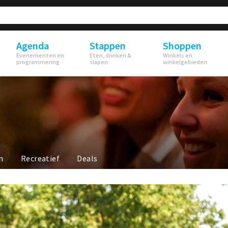
Agenda
Stappen
Shoppen
Evenementen en
Eten, drinken &
Winkels en
programmering
slapen
winkelgebieden
n
Recreatief
Deals