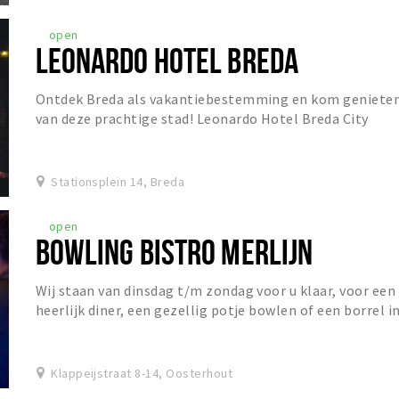
open
LEONARDO HOTEL BREDA
Ontdek Breda als vakantiebestemming en kom geniete
van deze prachtige stad! Leonardo Hotel Breda City
Center is gevestigd in een charmant gebouw dat...
Stationsplein 14, Breda
open
BOWLING BISTRO MERLIJN
Wij staan van dinsdag t/m zondag voor u klaar, voor een
heerlijk diner, een gezellig potje bowlen of een borrel i
het Grand Café!
Klappeijstraat 8-14, Oosterhout