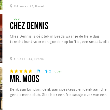
Gilzeweg 24, Bavel
open
CHEZ DENNIS
Chez Dennis is dé plek in Breda waar je de hele dag
terecht kunt voor een goede kop koffie, een smaakvolle
lunch of een gezellige borrel. De dag begin...
t’ Sas 13-14, Breda
2
open
restaurant
emoji_people
MR. MOOS
Denk aan London, denk aan speakeasy en denk aan the
gentlemens club. Giet hier een fris sausje over van een
Franse Bistro en Mr. Moos is geboren. Mr....