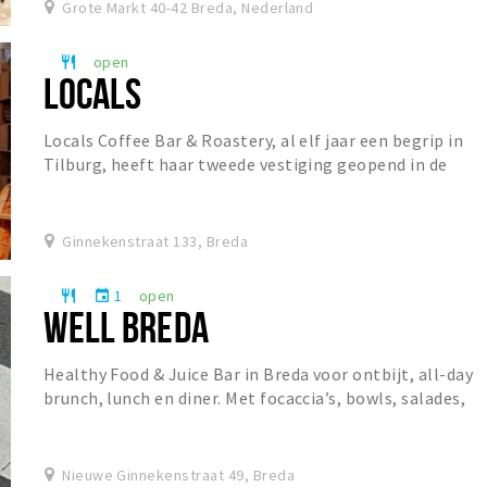
Grote Markt 40-42 Breda, Nederland
open
restaurant
LOCALS
Locals Coffee Bar & Roastery, al elf jaar een begrip in
Tilburg, heeft haar tweede vestiging geopend in de
Ginnekenstraat. De koffiebar staat bekend o...
Ginnekenstraat 133, Breda
1
open
restaurant
event
WELL BREDA
Healthy Food & Juice Bar in Breda voor ontbijt, all-day
brunch, lunch en diner. Met focaccia’s, bowls, salades,
specialty coffee, matcha, verse juices...
Nieuwe Ginnekenstraat 49, Breda