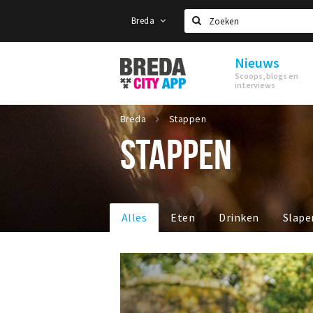
Breda
Zoeken
Nieuws
Stappen
Scoops, blogs en
&
interviews
Shoppen
Breda
Breda
Stappen
STAPPEN
Alles
Eten
Drinken
Slape