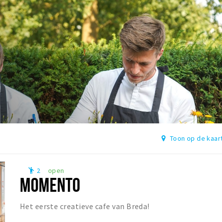
Toon op de kaar
2
open
emoji_people
MOMENTO
Het eerste creatieve cafe van Breda!