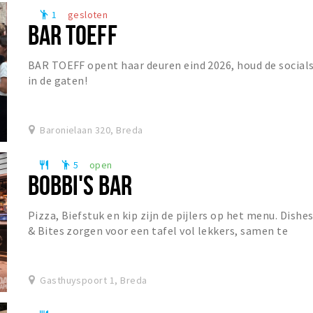
1
gesloten
emoji_people
BAR TOEFF
BAR TOEFF opent haar deuren eind 2026, houd de social
in de gaten!
Baronielaan 320, Breda
5
open
restaurant
emoji_people
BOBBI'S BAR
Pizza, Biefstuk en kip zijn de pijlers op het menu. Dishe
& Bites zorgen voor een tafel vol lekkers, samen te
stellen naar eigen wens. De prominent a...
Gasthuyspoort 1, Breda