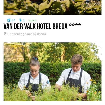
17
1
open
event
emoji_people
VAN DER VALK HOTEL BREDA ****
Princenhagelaan 5, Breda