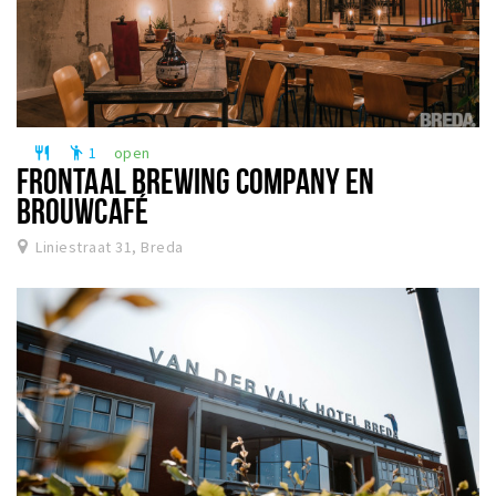
1
open
restaurant
emoji_people
FRONTAAL BREWING COMPANY EN
BROUWCAFÉ
Liniestraat 31, Breda