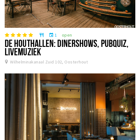
1
open
restaurant
event
DE HOUTHALLEN: DINERSHOWS, PUBQUIZ,
LIVEMUZIEK
Wilhelminakanaal Zuid 102, Oosterhout