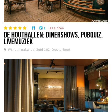
1
gesloten
restaurant
event
DE HOUTHALLEN: DINERSHOWS, PUBQUIZ,
LIVEMUZIEK
Wilhelminakanaal Zuid 102, Oosterhout