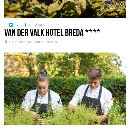
17
1
open
event
emoji_people
VAN DER VALK HOTEL BREDA ****
Princenhagelaan 5, Breda