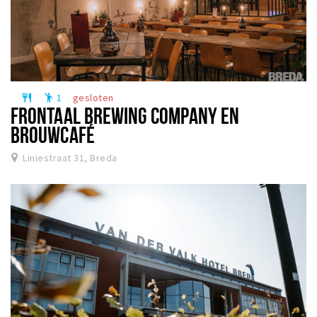
1
gesloten
restaurant
emoji_people
FRONTAAL BREWING COMPANY EN
BROUWCAFÉ
Liniestraat 31, Breda