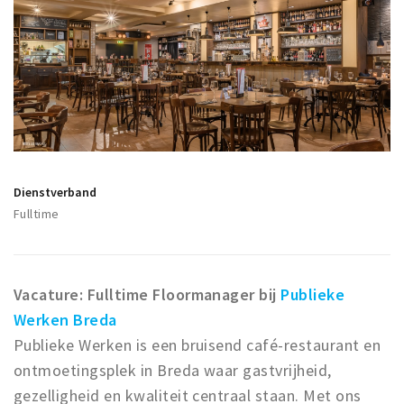
Winkelgebieden
Parkeren
Bezienswaardigheden
Musea, theaters & podia
Uitjes & activiteiten
Toeristische routes
Dienstverband
Fulltime
Natuurgebieden
Baroniepoorten
Sport
Vacature: Fulltime Floormanager bij
Publieke
Werken Breda
Privacy
Publieke Werken is een bruisend café-restaurant en
Inloggen
ontmoetingsplek in Breda waar gastvrijheid,
gezelligheid en kwaliteit centraal staan. Met ons